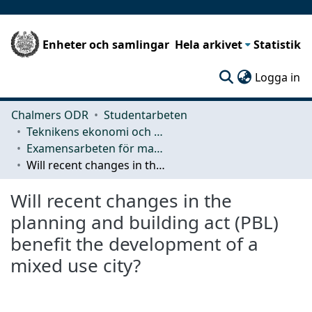
Enheter och samlingar
Hela arkivet
Statistik
(c
Logga in
Chalmers ODR
Studentarbeten
Teknikens ekonomi och organisation
Examensarbeten för masterexamen
Will recent changes in the planning and building act (PBL) benefit the development of a mixed use city?
Will recent changes in the
planning and building act (PBL)
benefit the development of a
mixed use city?