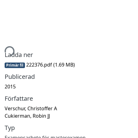
tar...
Ladda ner
222376.pdf
(1.69 MB)
Primär fil
Publicerad
2015
Författare
Verschur, Christoffer A
Cukierman, Robin JJ
Typ
Examensarbete för masterexamen