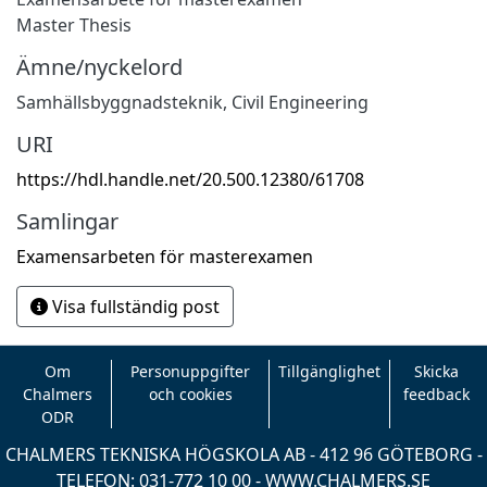
Master Thesis
Ämne/nyckelord
Samhällsbyggnadsteknik
,
Civil Engineering
URI
https://hdl.handle.net/20.500.12380/61708
Samlingar
Examensarbeten för masterexamen
Visa fullständig post
Om
Personuppgifter
Tillgänglighet
Skicka
Chalmers
och cookies
feedback
ODR
CHALMERS TEKNISKA HÖGSKOLA AB - 412 96 GÖTEBORG -
TELEFON: 031-772 10 00 -
WWW.CHALMERS.SE