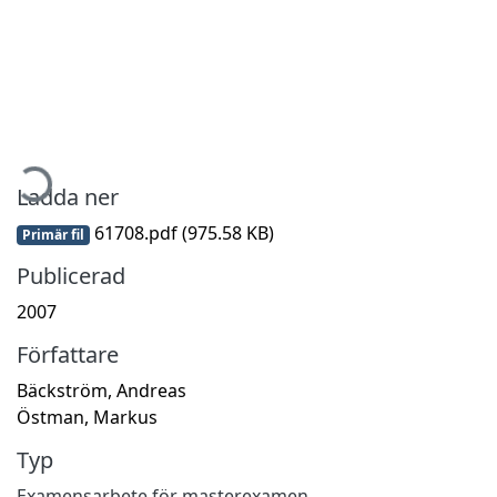
mtar...
Ladda ner
61708.pdf
(975.58 KB)
Primär fil
Publicerad
2007
Författare
Bäckström, Andreas
Östman, Markus
Typ
Examensarbete för masterexamen