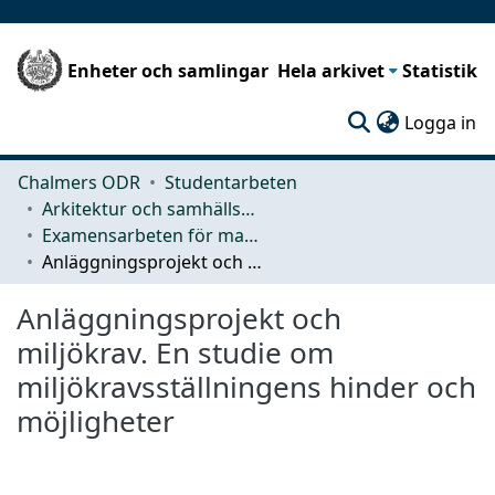
Enheter och samlingar
Hela arkivet
Statistik
(c
Logga in
Chalmers ODR
Studentarbeten
Arkitektur och samhällsbyggnadsteknik (ACE)
Examensarbeten för masterexamen
Anläggningsprojekt och miljökrav. En studie om miljökravsställningens hinder och möjligheter
Anläggningsprojekt och
miljökrav. En studie om
miljökravsställningens hinder och
möjligheter