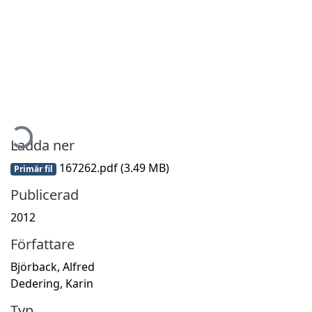
mtar...
Ladda ner
167262.pdf
(3.49 MB)
Primär fil
Publicerad
2012
Författare
Björback, Alfred
Dedering, Karin
Typ