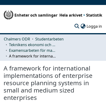
Enheter och samlingar
Hela arkivet
Statistik
(c
Logga in
Chalmers ODR
Studentarbeten
Teknikens ekonomi och organisation
Examensarbeten för masterexamen
A framework for international implementations of enterprise resource planning systems in small and medium sized enterprises
A framework for international
implementations of enterprise
resource planning systems in
small and medium sized
enterprises