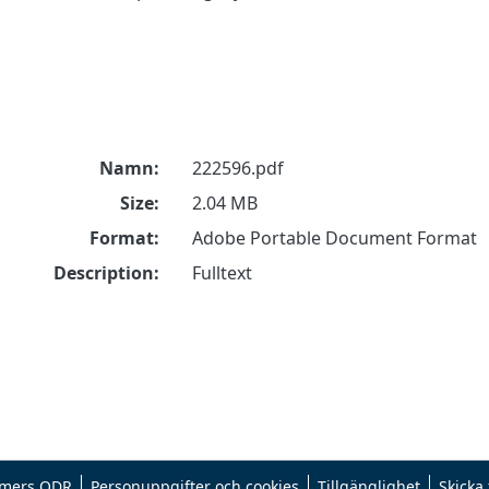
Namn:
222596.pdf
Size:
2.04 MB
Format:
Adobe Portable Document Format
Description:
Fulltext
mers ODR
Personuppgifter och cookies
Tillgänglighet
Skicka