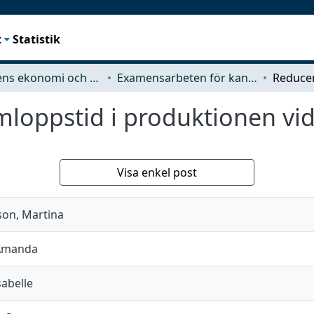
t
Statistik
Teknikens ekonomi och organisation
Examensarbeten för kandidatexamen
loppstid i produktionen vi
Visa enkel post
on, Martina
 Amanda
sabelle