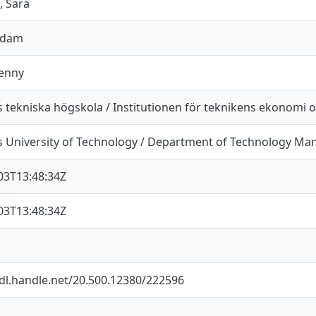
, Sara
Adam
Jenny
 tekniska högskola / Institutionen för teknikens ekonomi 
 University of Technology / Department of Technology M
03T13:48:34Z
03T13:48:34Z
hdl.handle.net/20.500.12380/222596