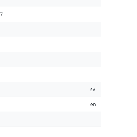
07
sv
en