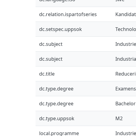
dc.relation.ispartofseries
Kandidat
dc.setspec.uppsok
Technol
dc.subject
Industri
dc.subject
Industri
dc.title
Reduceri
dc.type.degree
Examens
dc.type.degree
Bachelor
dc.type.uppsok
M2
local.programme
Industrie