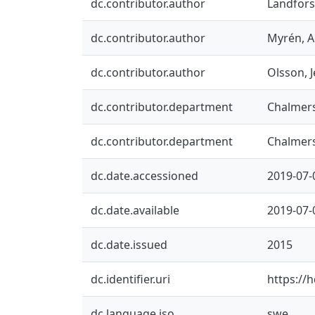
dc.contributor.author
Landfors
dc.contributor.author
Myrén, 
dc.contributor.author
Olsson, 
dc.contributor.department
Chalmers
dc.contributor.department
Chalmers
dc.date.accessioned
2019-07-
dc.date.available
2019-07-
dc.date.issued
2015
dc.identifier.uri
https://
dc.language.iso
swe