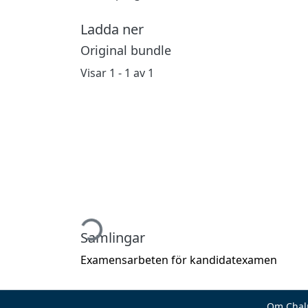
Ladda ner
Original bundle
Visar
1 - 1 av 1
Hämtar...
Samlingar
Examensarbeten för kandidatexamen
Om Chal