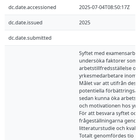
dc.date.accessioned
2025-07-04T08:50:17Z
dc.date.issued
2025
dc.date.submitted
Syftet med examensarbete
undersöka faktorer som 
arbetstillfredsställelse o
yrkesmedarbetare inom 
Målet var att utifrån dess
potentiella förbättringsåt
sedan kunna öka arbetstil
och motivationen hos yr
För att besvara syftet och
frågeställningarna geno
litteraturstudie och kvalita
Totalt genomfördes tio s