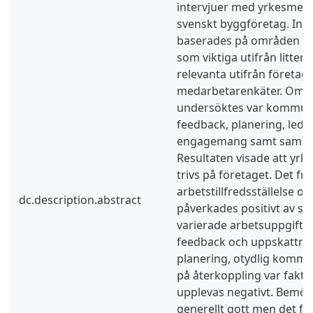
intervjuer med yrkesmeda
svenskt byggföretag. Int
baserades på områden 
som viktiga utifrån litter
relevanta utifrån företag
medarbetarenkäter. Omr
undersöktes var kommuni
feedback, planering, led
engagemang samt samma
Resultaten visade att yr
trivs på företaget. Det f
arbetstillfredsställelse o
dc.description.abstract
påverkades positivt av st
varierade arbetsuppgifter
feedback och uppskattning
planering, otydlig kommu
på återkoppling var fakt
upplevas negativt. Bemö
generellt gott men det fa