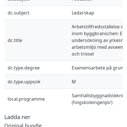
dc.subject
Ledarskap
Arbetstillfredsställelse o
inom byggbranschen: En k
dc.title
undersökning av yrkesm
arbetsmiljö med avseend
och trivsel
dc.type.degree
Examensarbete på grund
dc.type.uppsok
M
Samhällsbyggnadsteknik 
local.programme
(högskoleingenjör)
Ladda ner
Original bundle