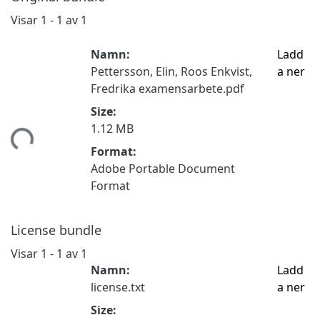
Visar
1 - 1 av 1
Namn:
Ladd
Pettersson, Elin, Roos Enkvist,
a ner
Fredrika examensarbete.pdf
Size:
mtar...
1.12 MB
Format:
Adobe Portable Document
Format
License bundle
Visar
1 - 1 av 1
Namn:
Ladd
license.txt
a ner
Size: