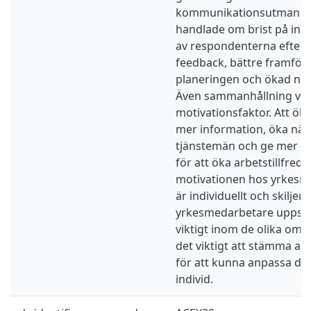
kommunikationsutmanin
handlade om brist på info
av respondenterna efter
feedback, bättre framförh
planeringen och ökad när
Även sammanhållning var 
motivationsfaktor. Att ök
mer information, öka när
tjänstemän och ge mer fe
för att öka arbetstillfreds
motivationen hos yrkesm
är individuellt och skiljer 
yrkesmedarbetare uppska
viktigt inom de olika omr
det viktigt att stämma av
för att kunna anpassa det
individ.