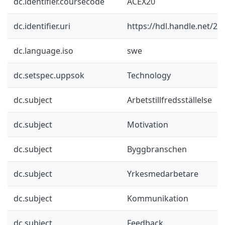
dc.identifier.coursecode
ACEX20
dc.identifier.uri
https://hdl.handle.net/2
dc.language.iso
swe
dc.setspec.uppsok
Technology
dc.subject
Arbetstillfredsställelse
dc.subject
Motivation
dc.subject
Byggbranschen
dc.subject
Yrkesmedarbetare
dc.subject
Kommunikation
dc.subject
Feedback