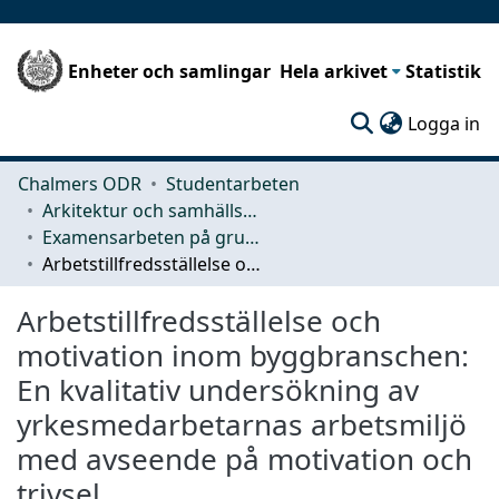
Enheter och samlingar
Hela arkivet
Statistik
(c
Logga in
Chalmers ODR
Studentarbeten
Arkitektur och samhällsbyggnadsteknik (ACE)
Examensarbeten på grundnivå
Arbetstillfredsställelse och motivation inom byggbranschen: En kvalitativ undersökning av yrkesmedarbetarnas arbetsmiljö med avseende på motivation och trivsel
Arbetstillfredsställelse och
motivation inom byggbranschen:
En kvalitativ undersökning av
yrkesmedarbetarnas arbetsmiljö
med avseende på motivation och
trivsel