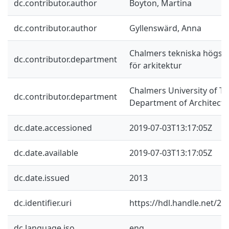
dc.contributor.author
Boyton, Martina
dc.contributor.author
Gyllenswärd, Anna
Chalmers tekniska högskol
dc.contributor.department
för arkitektur
Chalmers University of Te
dc.contributor.department
Department of Architectu
dc.date.accessioned
2019-07-03T13:17:05Z
dc.date.available
2019-07-03T13:17:05Z
dc.date.issued
2013
dc.identifier.uri
https://hdl.handle.net/2
dc.language.iso
eng