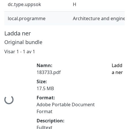
dc.type.uppsok
H
local.programme
Architecture and enginee
Ladda ner
Original bundle
Visar
1 - 1 av 1
Namn:
Ladd
183733.pdf
a ner
Size:
17.5 MB
Hämtar...
Format:
Adobe Portable Document
Format
Description:
Fulltext