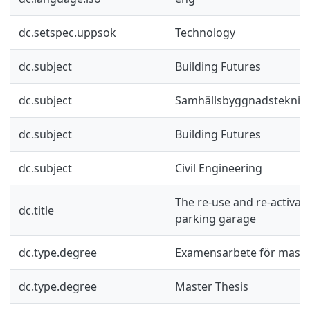
dc.setspec.uppsok
Technology
dc.subject
Building Futures
dc.subject
Samhällsbyggnadsteknik
dc.subject
Building Futures
dc.subject
Civil Engineering
The re-use and re-activat
dc.title
parking garage
dc.type.degree
Examensarbete för mast
dc.type.degree
Master Thesis