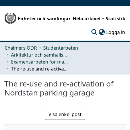
Enheter och samlingar
Hela arkivet
Statistik
(c
Logga in
Chalmers ODR
Studentarbeten
Arkitektur och samhällsbyggnadsteknik (ACE)
Examensarbeten för masterexamen
The re-use and re-activation of Nordstan parking garage
The re-use and re-activation of
Nordstan parking garage
Visa enkel post