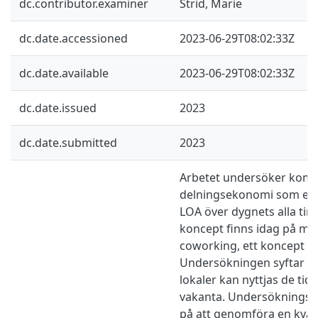
dc.contributor.examiner
Strid, Marie
dc.date.accessioned
2023-06-29T08:02:33Z
dc.date.available
2023-06-29T08:02:33Z
dc.date.issued
2023
dc.date.submitted
2023
Arbetet undersöker komm
delningsekonomi som ett s
LOA över dygnets alla ti
koncept finns idag på ma
coworking, ett koncept s
Undersökningen syftar på
lokaler kan nyttjas de tid
vakanta. Undersökningsm
på att genomföra en kvali