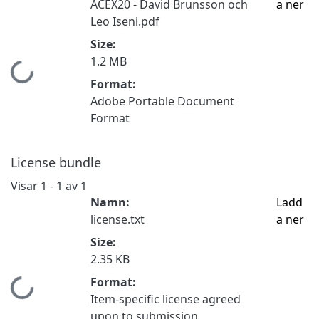
ACEX20 - David Brunsson och
a ner
Leo Iseni.pdf
Size:
1.2 MB
Hämtar...
Format:
Adobe Portable Document
Format
License bundle
Visar
1 - 1 av 1
Namn:
Ladd
license.txt
a ner
Size:
2.35 KB
Format:
Hämtar...
Item-specific license agreed
upon to submission