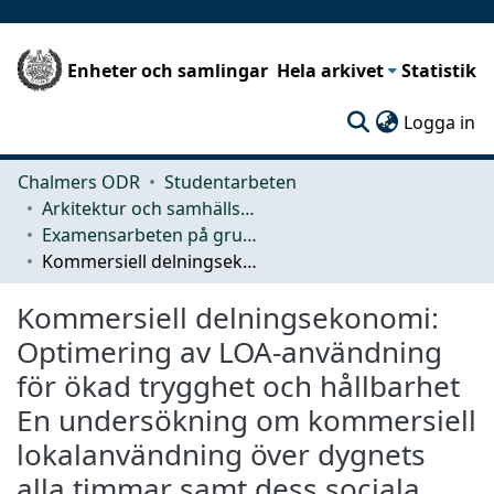
Enheter och samlingar
Hela arkivet
Statistik
(c
Logga in
Chalmers ODR
Studentarbeten
Arkitektur och samhällsbyggnadsteknik (ACE)
Examensarbeten på grundnivå
Kommersiell delningsekonomi: Optimering av LOA-användning för ökad trygghet och hållbarhet En undersökning om kommersiell lokalanvändning över dygnets alla timmar samt dess sociala påverkan
Kommersiell delningsekonomi:
Optimering av LOA-användning
för ökad trygghet och hållbarhet
En undersökning om kommersiell
lokalanvändning över dygnets
alla timmar samt dess sociala