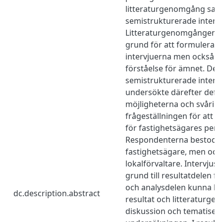
litteraturgenomgång samt
semistrukturerade intervj
Litteraturgenomgången 
grund för att formulera fr
intervjuerna men också fö
förståelse för ämnet. De
semistrukturerade interv
undersökte därefter defin
möjligheterna och svåri
frågeställningen för att s
för fastighetsägares pers
Respondenterna bestod til
fastighetsägare, men ock
lokalförvaltare. Intervju
grund till resultatdelen fö
och analysdelen kunna 
dc.description.abstract
resultat och litteraturg
diskussion och tematiser