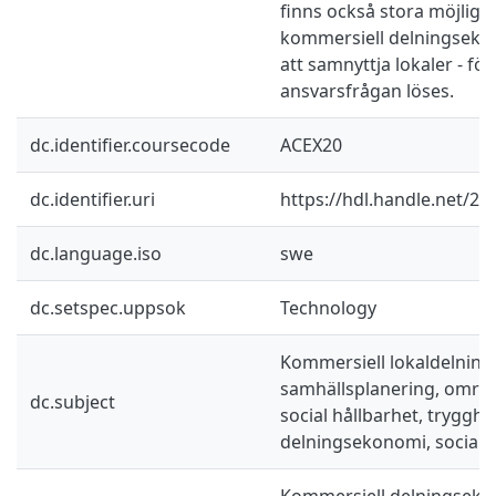
finns också stora möjligh
kommersiell delningsekon
att samnyttja lokaler - för
ansvarsfrågan löses.
dc.identifier.coursecode
ACEX20
dc.identifier.uri
https://hdl.handle.net/2
dc.language.iso
swe
dc.setspec.uppsok
Technology
Kommersiell lokaldelning
samhällsplanering, områd
dc.subject
social hållbarhet, trygghe
delningsekonomi, social i
Kommersiell delningseko