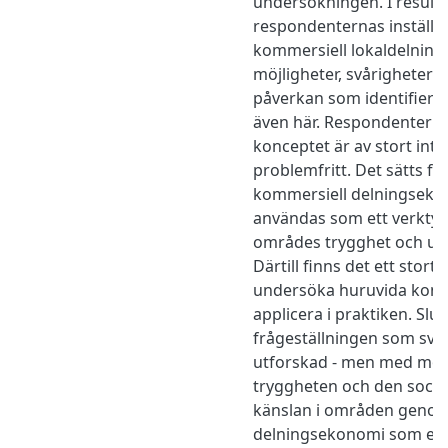
undersökningen. I result
respondenternas inställnin
kommersiell lokaldelning. 
möjligheter, svårigheter s
påverkan som identifiera
även här. Respondenterna 
konceptet är av stort intr
problemfritt. Det sätts fo
kommersiell delningseko
användas som ett verktyg 
områdes trygghet och up
Därtill finns det ett stort
undersöka huruvida konce
applicera i praktiken. Slu
frågeställningen som svå
utforskad - men med möjl
tryggheten och den socia
känslan i områden geno
delningsekonomi som ett 