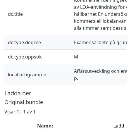
av LOA-användning för ö
dc.title
hållbarhet En undersökn
kommersiell lokalanvänd
alla timmar samt dess so
dc.type.degree
Examensarbete på grund
dc.type.uppsok
M
Affärsutveckling och ent
local.programme
p.
Ladda ner
Original bundle
Visar
1 - 1 av 1
Namn:
Ladd