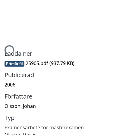
Hämtar...
Ladda ner
25905.pdf
(937.79 KB)
Primär fil
Publicerad
2006
Författare
Olsson, Johan
Typ
Examensarbete för masterexamen
Master Thesis