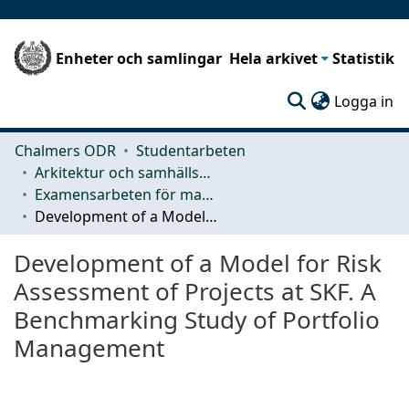
Enheter och samlingar
Hela arkivet
Statistik
(c
Logga in
Chalmers ODR
Studentarbeten
Arkitektur och samhällsbyggnadsteknik (ACE)
Examensarbeten för masterexamen
Development of a Model for Risk Assessment of Projects at SKF. A Benchmarking Study of Portfolio Management
Development of a Model for Risk
Assessment of Projects at SKF. A
Benchmarking Study of Portfolio
Management