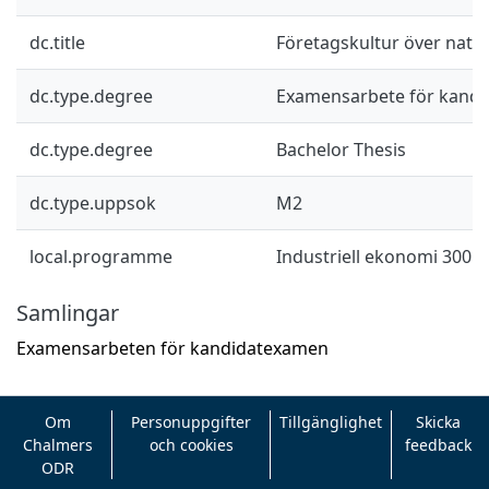
dc.title
Företagskultur över nati
dc.type.degree
Examensarbete för kand
dc.type.degree
Bachelor Thesis
dc.type.uppsok
M2
local.programme
Industriell ekonomi 300 hp
Samlingar
Examensarbeten för kandidatexamen
Om
Personuppgifter
Tillgänglighet
Skicka
Chalmers
och cookies
feedback
ODR