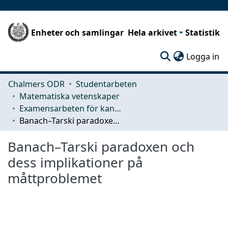
Enheter och samlingar
Hela arkivet
Statistik
(c
Logga in
Chalmers ODR
Studentarbeten
Matematiska vetenskaper
Examensarbeten för kandidatexamen
Banach–Tarski paradoxen och dess implikationer på måttproblemet
Banach–Tarski paradoxen och
dess implikationer på
måttproblemet