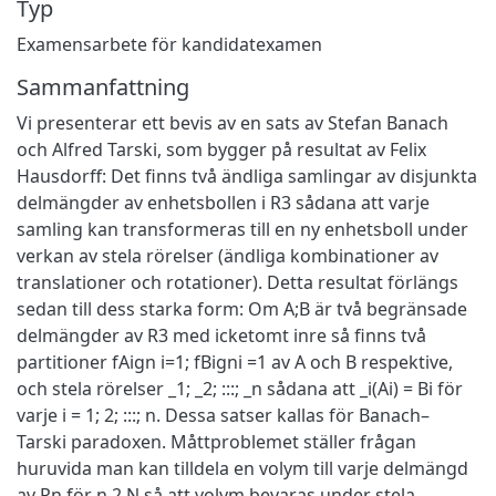
Typ
Examensarbete för kandidatexamen
Sammanfattning
Vi presenterar ett bevis av en sats av Stefan Banach
och Alfred Tarski, som bygger på resultat av Felix
Hausdorff: Det finns två ändliga samlingar av disjunkta
delmängder av enhetsbollen i R3 sådana att varje
samling kan transformeras till en ny enhetsboll under
verkan av stela rörelser (ändliga kombinationer av
translationer och rotationer). Detta resultat förlängs
sedan till dess starka form: Om A;B är två begränsade
delmängder av R3 med icketomt inre så finns två
partitioner fAign i=1; fBigni =1 av A och B respektive,
och stela rörelser _1; _2; :::; _n sådana att _i(Ai) = Bi för
varje i = 1; 2; :::; n. Dessa satser kallas för Banach–
Tarski paradoxen. Måttproblemet ställer frågan
huruvida man kan tilldela en volym till varje delmängd
av Rn för n 2 N så att volym bevaras under stela