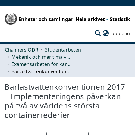
Enheter och samlingar
Hela arkivet
Statistik
(c
Logga in
Chalmers ODR
Studentarbeten
Mekanik och maritima vetenskaper (M2)
Examensarbeten för kandidatexamen
Barlastvattenkonventionen 2017 – Implementeringens påverkan på två av världens största containerrederier
Barlastvattenkonventionen 2017
– Implementeringens påverkan
på två av världens största
containerrederier