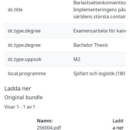
Barlastvattenkonventione
dc.title
Implementeringens påver
världens största containe
dc.type.degree
Examensarbete för kand
dc.type.degree
Bachelor Thesis
dc.type.uppsok
M2
local.programme
Sjöfart och logistik (180 h
Ladda ner
Original bundle
Visar
1 - 1 av 1
Namn:
Ladd
256004.pdf
a ner