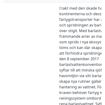
I takt med den ökade han
kontinenterna och dess 
fartygstransporter har 
och spridningen av barlas
över stigit. Med barlastva
främmande arter av marin
som sprids i nya ekosyst
töms och kan där skapa s
att förhindra spridningen
den 8 september 2017
barlastvattenkonvention
syftar till att minska sjö
havsmiljön via sitt barla
skapa nya rutiner gälland
hantering av vattnet. För
kraven behöver fartyg ins
reningssystem ombord ell
rena barlastvattnet. Syft