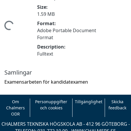
Size:
1.59 MB
Format:
mtar...
Adobe Portable Document
Format
Description:
Fulltext
Samlingar
Examensarbeten för kandidatexamen
Om
Personuppgifter
Tillgänglighet
Skicka
Chalmers
och cookies
feedback
ODR
CHALMERS TEKNISKA HÖGSKOLA AB - 412 96 GÖTEBORG -