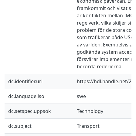
ekonomisk påverkan. En 
framkommit och visat sig
är konflikten mellan IMO
regelverk, vilka skiljer si
problem för de stora con
som trafikerar både USA 
av världen. Exempelvis är 
godkända system accepter
försvårar implementering
berörda rederierna.
dc.identifier.uri
https://hdl.handle.net/2
dc.language.iso
swe
dc.setspec.uppsok
Technology
dc.subject
Transport