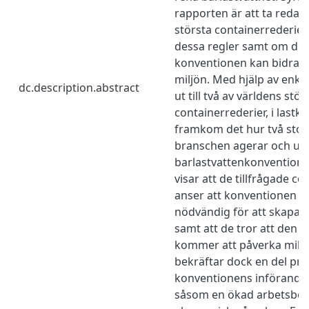
rapporten är att ta reda 
största containerrederie
dessa regler samt om de 
konventionen kan bidra til
miljön. Med hjälp av enkä
dc.description.abstract
ut till två av världens stör
containerrederier, i lastka
framkom det hur två stora
branschen agerar och up
barlastvattenkonventione
visar att de tillfrågade c
anser att konventionen är
nödvändig för att skapa 
samt att de tror att den p
kommer att påverka miljön
bekräftar dock en del p
konventionens införande
såsom en ökad arbetsbel