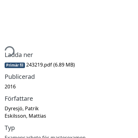
tar...
Ladda ner
243219.pdf
(6.89 MB)
Primär fil
Publicerad
2016
Författare
Dyresjö, Patrik
Eskilsson, Mattias
Typ
Examensarbete för masterexamen