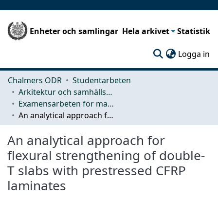
Enheter och samlingar
Hela arkivet
Statistik
(c
Logga in
Chalmers ODR
Studentarbeten
Arkitektur och samhällsbyggnadsteknik (ACE)
Examensarbeten för masterexamen
An analytical approach for flexural strengthening of double-T slabs with prestressed CFRP laminates
An analytical approach for
flexural strengthening of double-
T slabs with prestressed CFRP
laminates