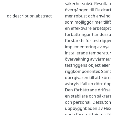
säkerhetsnivå. Resultatet 
övergången till Flexicart h
dc.description.abstract
mer robust och användar
som möjliggör mer tillförl
en effektivare arbetsproc
förbättringar har dessu
förstärkts för testrigge
implementering av nya gi
installerade temperaturg
övervakning av värmeutve
testriggens objekt eller d
riggkomponenter. Samtidi
dörrgivaren till att körn
avbryts ifall en dörr öppna
Den förbättrade driftsäker
en stabilare och säkrare m
och personal. Dessutom 
uppbyggnbaden av Flexi
goda förutsättningar för