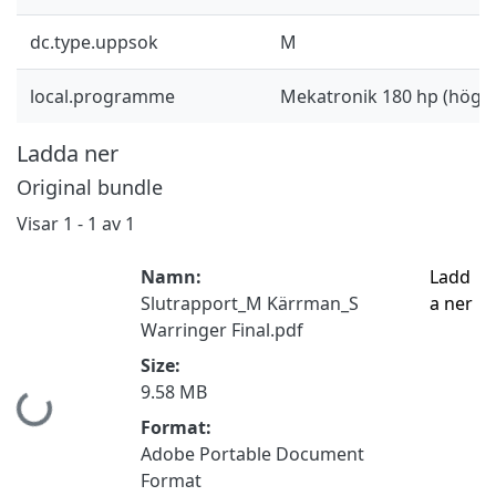
dc.type.uppsok
M
local.programme
Mekatronik 180 hp (högsk
Ladda ner
Original bundle
Visar
1 - 1 av 1
Namn:
Ladd
Slutrapport_M Kärrman_S
a ner
Warringer Final.pdf
Size:
9.58 MB
Hämtar...
Format:
Adobe Portable Document
Format