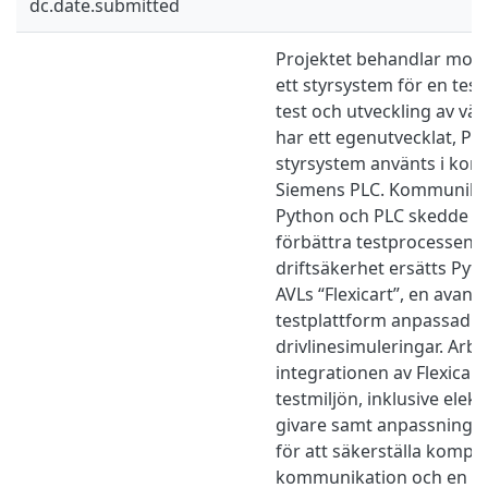
dc.date.submitted
Projektet behandlar mod
ett styrsystem för en test
test och utveckling av väx
har ett egenutvecklat, Py
styrsystem använts i ko
Siemens PLC. Kommunika
Python och PLC skedde vi
förbättra testprocessens e
driftsäkerhet ersätts Py
AVLs “Flexicart”, en avanc
testplattform anpassad f
drivlinesimuleringar. Arb
integrationen av Flexicart 
testmiljön, inklusive elekt
givare samt anpassning a
för att säkerställa kompati
kommunikation och en h