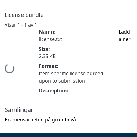
License bundle
Visar
1 - 1 av 1
Namn:
Ladd
license.txt
a ner
Size:
2.35 KB
Format:
Hämtar...
Item-specific license agreed
upon to submission
Description:
Samlingar
Examensarbeten på grundnivå