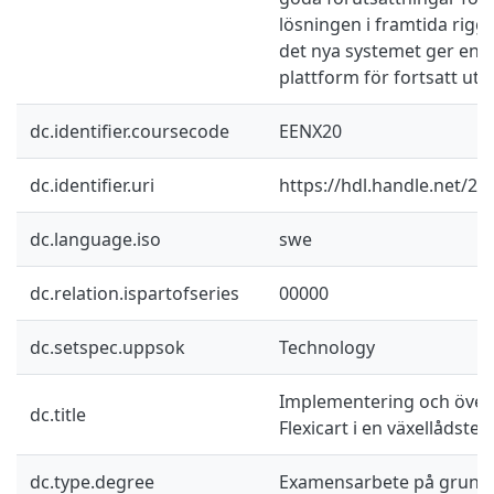
lösningen i framtida rigg
det nya systemet ger en l
plattform för fortsatt utv
dc.identifier.coursecode
EENX20
dc.identifier.uri
https://hdl.handle.net/2
dc.language.iso
swe
dc.relation.ispartofseries
00000
dc.setspec.uppsok
Technology
Implementering och överg
dc.title
Flexicart i en växellådstes
dc.type.degree
Examensarbete på grund