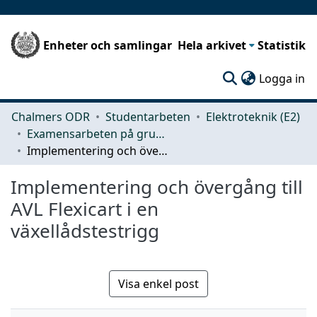
Enheter och samlingar
Hela arkivet
Statistik
(c
Logga in
Chalmers ODR
Studentarbeten
Elektroteknik (E2)
Examensarbeten på grundnivå
Implementering och övergång till AVL Flexicart i en växellådstestrigg
Implementering och övergång till
AVL Flexicart i en
växellådstestrigg
Visa enkel post