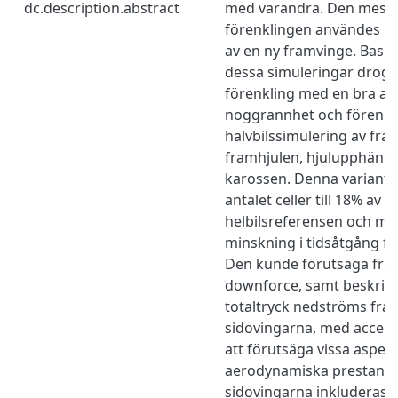
dc.description.abstract
med varandra. Den mest 
förenklingen användes i
av en ny framvinge. Baser
dessa simuleringar drogs 
förenkling med en bra av
noggrannhet och förenkl
halvbilssimulering av fra
framhjulen, hjulupphäng
karossen. Denna variant
antalet celler till 18% av de
helbilsreferensen och m
minskning i tidsåtgång fö
Den kunde förutsäga fra
downforce, samt beskriva 
totaltryck nedströms fram 
sidovingarna, med accept
att förutsäga vissa aspekt
aerodynamiska prestand
sidovingarna inkluderas e