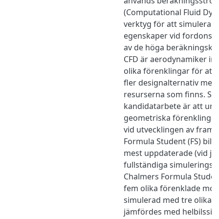
används beräkningsströ
(Computational Fluid Dyn
verktyg för att simulera
egenskaper vid fordonsd
av de höga beräkningsko
CFD är aerodynamiker int
olika förenklingar för at
fler designalternativ me
resurserna som finns. Sy
kandidatarbete är att und
geometriska förenklinga
vid utvecklingen av fram
Formula Student (FS) bil.
mest uppdaterade (vid ja
fullständiga simuleringsfil
Chalmers Formula Studen
fem olika förenklade mode
simulerad med tre olika v
jämfördes med helbilssi