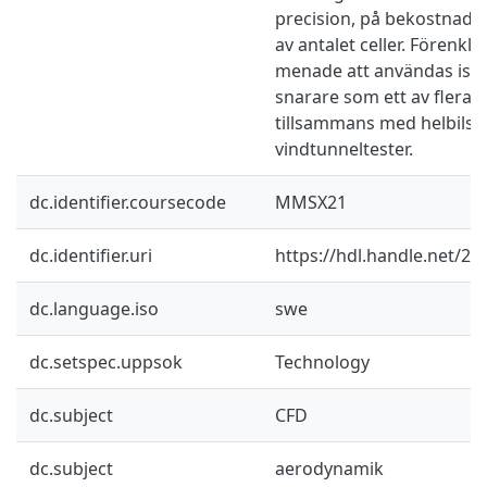
precision, på bekostnad 
av antalet celler. Förenkli
menade att användas isol
snarare som ett av flera 
tillsammans med helbilss
vindtunneltester.
dc.identifier.coursecode
MMSX21
dc.identifier.uri
https://hdl.handle.net/2
dc.language.iso
swe
dc.setspec.uppsok
Technology
dc.subject
CFD
dc.subject
aerodynamik