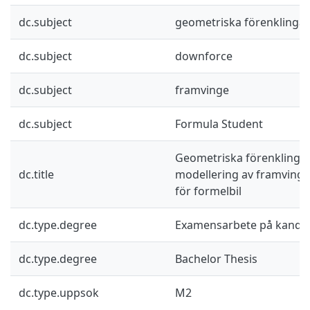
dc.subject
geometriska förenklingar
dc.subject
downforce
dc.subject
framvinge
dc.subject
Formula Student
Geometriska förenklingar
dc.title
modellering av framving
för formelbil
dc.type.degree
Examensarbete på kandid
dc.type.degree
Bachelor Thesis
dc.type.uppsok
M2