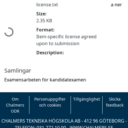
license.txt
a ner
Size:
2.35 KB
Hämtar...
Format:
Item-specific license agreed
upon to submission
Description:
Samlingar
Examensarbeten för kandidatexamen
Om
Personuppgifter
Tillgänglighet
Skicka
Chalmers
och cookies
feedback
ODR
CHALMERS TEKNISKA HÖGSKOLA AB - 412 96 GÖTEBORG -
TELEFON: 031-772 10 00 -
WWW.CHALMERS.SE