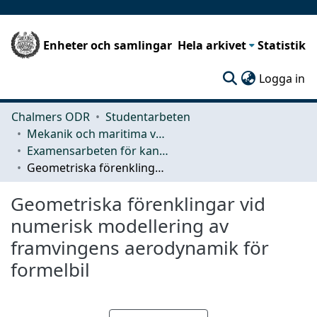
Enheter och samlingar
Hela arkivet
Statistik
(c
Logga in
Chalmers ODR
Studentarbeten
Mekanik och maritima vetenskaper (M2)
Examensarbeten för kandidatexamen
Geometriska förenklingar vid numerisk modellering av framvingens aerodynamik för formelbil
Geometriska förenklingar vid
numerisk modellering av
framvingens aerodynamik för
formelbil