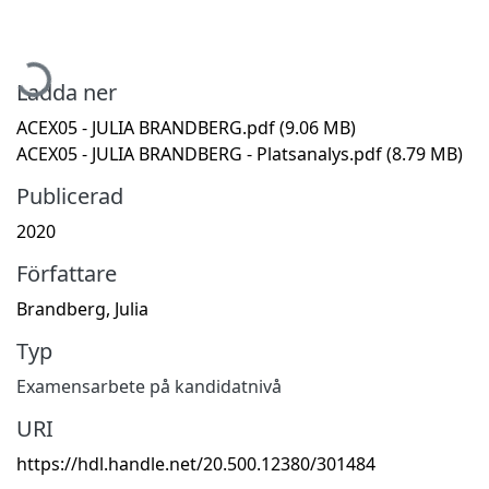
ämtar...
Ladda ner
ACEX05 - JULIA BRANDBERG.pdf
(9.06 MB)
ACEX05 - JULIA BRANDBERG - Platsanalys.pdf
(8.79 MB)
Publicerad
2020
Författare
Brandberg, Julia
Typ
Examensarbete på kandidatnivå
URI
https://hdl.handle.net/20.500.12380/301484