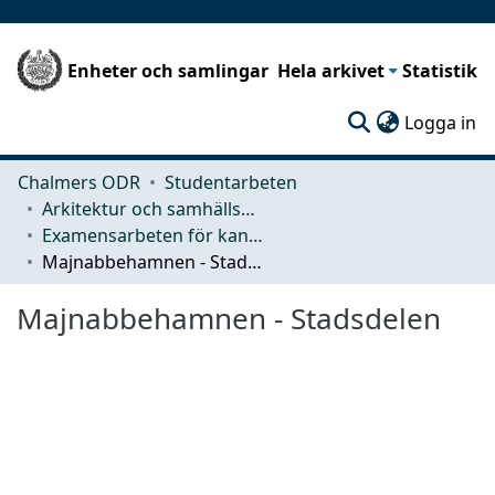
Enheter och samlingar
Hela arkivet
Statistik
(c
Logga in
Chalmers ODR
Studentarbeten
Arkitektur och samhällsbyggnadsteknik (ACE)
Examensarbeten för kandidatexamen
Majnabbehamnen - Stadsdelen
Majnabbehamnen - Stadsdelen