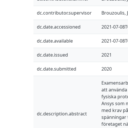
dc.contributor.supervisor
Brouzoulis, 
dc.date.accessioned
2021-07-08T
dc.date.available
2021-07-08T
dc.date.issued
2021
dc.date.submitted
2020
Examensarbet
att använda 
fysiska pro
Ansys som me
med krav på 
dc.description.abstract
spänningar t
företaget nä