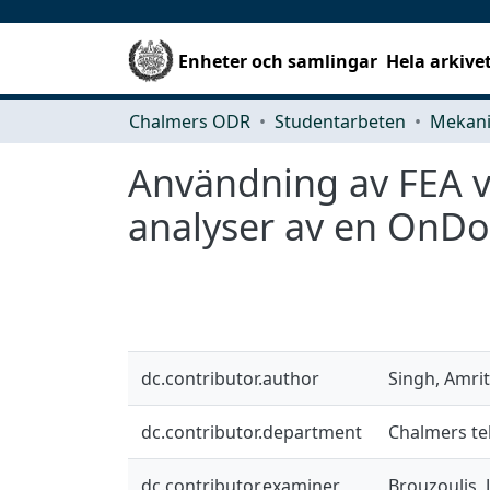
Enheter och samlingar
Hela arkive
Chalmers ODR
Studentarbeten
Användning av FEA vi
analyser av en OnDo
dc.contributor.author
Singh, Amri
dc.contributor.department
Chalmers te
dc.contributor.examiner
Brouzoulis, 