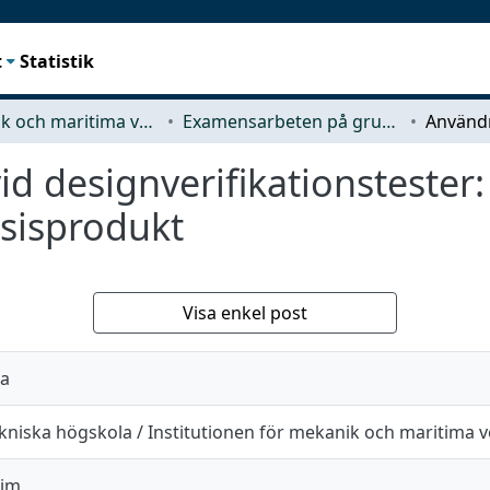
t
Statistik
Mekanik och maritima vetenskaper (M2)
Examensarbeten på grundnivå
d designverifikationstester
sisprodukt
Visa enkel post
ta
kniska högskola / Institutionen för mekanik och maritima 
Jim