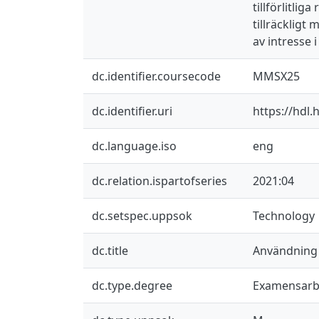
tillförlitli
tillräckligt
av intresse 
dc.identifier.coursecode
MMSX25
dc.identifier.uri
https://hdl
dc.language.iso
eng
dc.relation.ispartofseries
2021:04
dc.setspec.uppsok
Technology
dc.title
Användning 
dc.type.degree
Examensarb