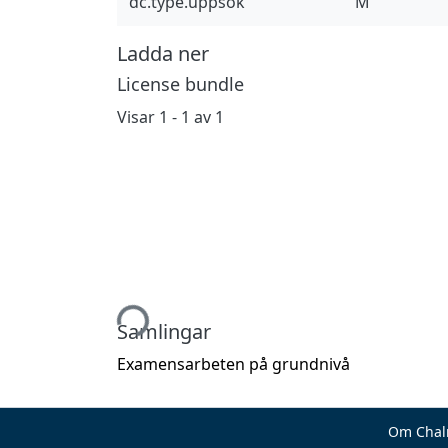
dc.type.uppsok
M
Ladda ner
License bundle
Visar
1 - 1 av 1
Hämtar...
Samlingar
Examensarbeten på grundnivå
Om Chal