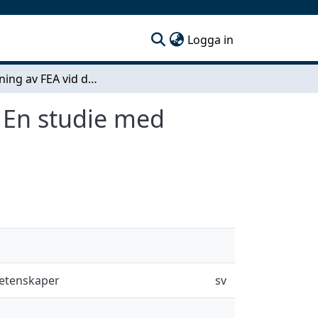
(current)
Logga in
Användning av FEA vid designverifikationstester: En studie med analyser av en OnDosisprodukt
: En studie med
vetenskaper
sv