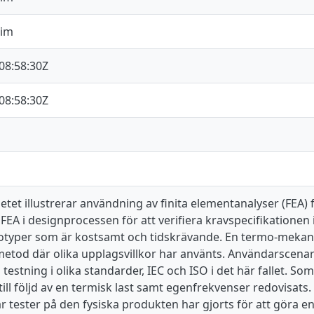
Jim
08:58:30Z
08:58:30Z
et illustrerar användning av finita elementanalyser (FEA) f
FEA i designprocessen för att verifiera kravspecifikationen is
totyper som är kostsamt och tidskrävande. En termo-mekani
tod där olika upplagsvillkor har använts. Användarscenarion
testning i olika standarder, IEC och ISO i det här fallet. So
ill följd av en termisk last samt egenfrekvenser redovisats.
r tester på den fysiska produkten har gjorts för att göra e