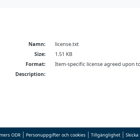
Namn:
license.txt
Size:
1.51 KB
Format:
Item-specific license agreed upon 
Description:
mers ODR
Personuppgifter och cookies
Tillgänglighet
Skicka