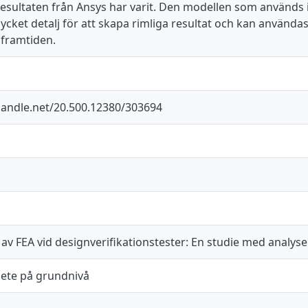
ga resultaten från Ansys har varit. Den modellen som används 
 mycket detalj för att skapa rimliga resultat och kan använd
i framtiden.
.handle.net/20.500.12380/303694
av FEA vid designverifikationstester: En studie med analy
ete på grundnivå