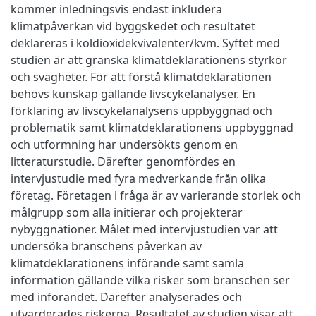
kommer inledningsvis endast inkludera
klimatpåverkan vid byggskedet och resultatet
deklareras i koldioxidekvivalenter/kvm. Syftet med
studien är att granska klimatdeklarationens styrkor
och svagheter. För att förstå klimatdeklarationen
behövs kunskap gällande livscykelanalyser. En
förklaring av livscykelanalysens uppbyggnad och
problematik samt klimatdeklarationens uppbyggnad
och utformning har undersökts genom en
litteraturstudie. Därefter genomfördes en
intervjustudie med fyra medverkande från olika
företag. Företagen i fråga är av varierande storlek och
målgrupp som alla initierar och projekterar
nybyggnationer. Målet med intervjustudien var att
undersöka branschens påverkan av
klimatdeklarationens införande samt samla
information gällande vilka risker som branschen ser
med införandet. Därefter analyserades och
utvärderades riskerna. Resultatet av studien visar att