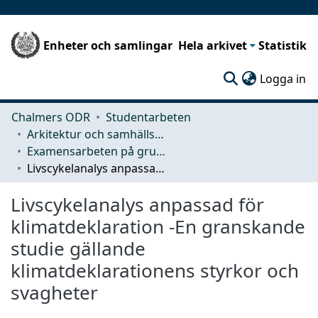
Enheter och samlingar
Hela arkivet
Statistik
(c
Logga in
Chalmers ODR
Studentarbeten
Arkitektur och samhällsbyggnadsteknik (ACE)
Examensarbeten på grundnivå
Livscykelanalys anpassad för klimatdeklaration -En granskande studie gällande klimatdeklarationens styrkor och svagheter
Livscykelanalys anpassad för
klimatdeklaration -En granskande
studie gällande
klimatdeklarationens styrkor och
svagheter