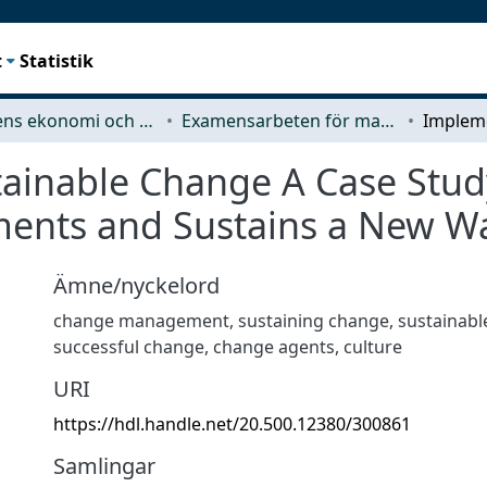
t
Statistik
Teknikens ekonomi och organisation
Examensarbeten för masterexamen
tainable Change A Case Stu
ents and Sustains a New W
Ämne/nyckelord
change management, sustaining change, sustainabl
successful change, change agents, culture
URI
https://hdl.handle.net/20.500.12380/300861
Samlingar