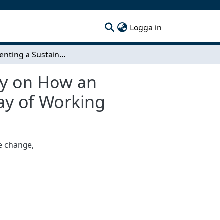
(current)
Logga in
Implementing a Sustainable Change A Case Study on How an Organization Implements and Sustains a New Way of Working
dy on How an
ay of Working
e change,