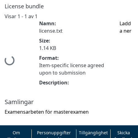
License bundle
Visar
1 - 1 av 1
Namn:
Ladd
license.txt
a ner
Size:
1.14 KB
Hämtar...
Format:
Item-specific license agreed
upon to submission
Description:
Samlingar
Examensarbeten för masterexamen
Om
Personuppgifter
Tillgänglighet
Skicka