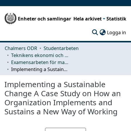
Enheter och samlingar
Hela arkivet
Statistik
(c
Logga in
Chalmers ODR
Studentarbeten
Teknikens ekonomi och organisation
Examensarbeten för masterexamen
Implementing a Sustainable Change A Case Study on How an Organization Implements and Sustains a New Way of Working
Implementing a Sustainable
Change A Case Study on How an
Organization Implements and
Sustains a New Way of Working