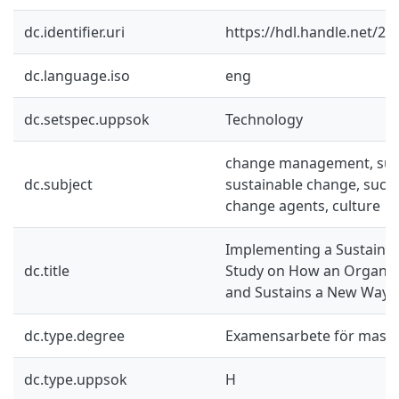
dc.identifier.uri
https://hdl.handle.net/2
dc.language.iso
eng
dc.setspec.uppsok
Technology
change management, sust
dc.subject
sustainable change, succ
change agents, culture
Implementing a Sustaina
dc.title
Study on How an Organiz
and Sustains a New Way 
dc.type.degree
Examensarbete för mast
dc.type.uppsok
H