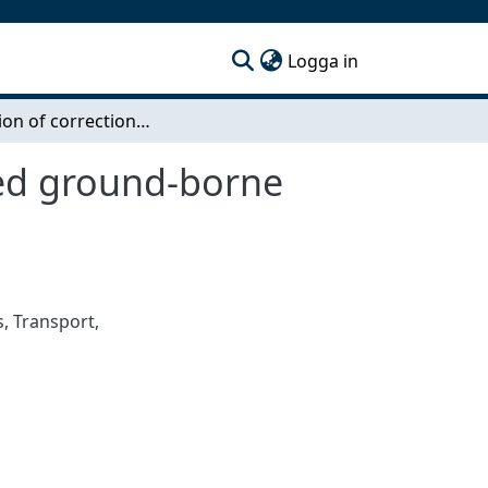
(current)
Logga in
Estimation of correction factors of railway-induced ground-borne noise from tunnels through rock covered by soil
uced ground-borne
s
,
Transport
,