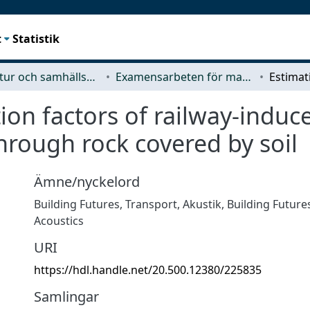
t
Statistik
Arkitektur och samhällsbyggnadsteknik (ACE)
Examensarbeten för masterexamen
tion factors of railway-ind
hrough rock covered by soil
Ämne/nyckelord
Building Futures
,
Transport
,
Akustik
,
Building Future
Acoustics
URI
https://hdl.handle.net/20.500.12380/225835
Samlingar