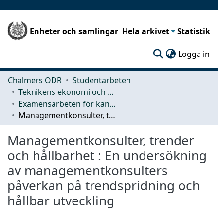
Enheter och samlingar
Hela arkivet
Statistik
(c
Logga in
Chalmers ODR
Studentarbeten
Teknikens ekonomi och organisation
Examensarbeten för kandidatexamen
Managementkonsulter, trender och hållbarhet : En undersökning av managementkonsulters påverkan på trendspridning och hållbar utveckling
Managementkonsulter, trender
och hållbarhet : En undersökning
av managementkonsulters
påverkan på trendspridning och
hållbar utveckling