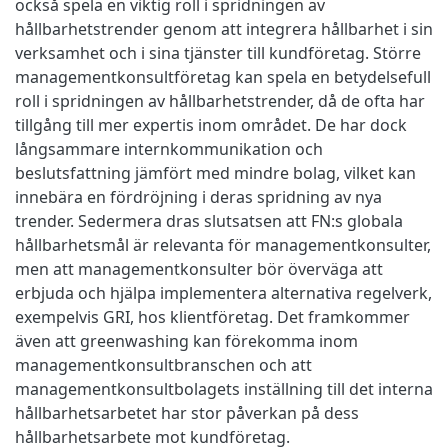
också spela en viktig roll i spridningen av
hållbarhetstrender genom att integrera hållbarhet i sin
verksamhet och i sina tjänster till kundföretag. Större
managementkonsultföretag kan spela en betydelsefull
roll i spridningen av hållbarhetstrender, då de ofta har
tillgång till mer expertis inom området. De har dock
långsammare internkommunikation och
beslutsfattning jämfört med mindre bolag, vilket kan
innebära en fördröjning i deras spridning av nya
trender. Sedermera dras slutsatsen att FN:s globala
hållbarhetsmål är relevanta för managementkonsulter,
men att managementkonsulter bör överväga att
erbjuda och hjälpa implementera alternativa regelverk,
exempelvis GRI, hos klientföretag. Det framkommer
även att greenwashing kan förekomma inom
managementkonsultbranschen och att
managementkonsultbolagets inställning till det interna
hållbarhetsarbetet har stor påverkan på dess
hållbarhetsarbete mot kundföretag.