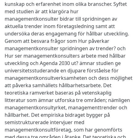
kunskap och erfarenhet inom olika branscher. Syftet
med studien är att klargöra hur
managementkonsulter bidrar till spridningen av
aktuella trender inom företagsledning samt att
undersöka deras engagemang för hållbar utveckling.
Genom att besvara frågor som Hur påverkar
managementkonsulter spridningen av trender? och
Hur ser managementkonsulters arbete med hållbar
utveckling och Agenda 2030 ut? ämnar studien ge
universitetsstuderande en djupare förståelse för
managementkonsultverksamheten och dess möjlighet
att påverka samhällets hållbarhetsarbete. Det
teoretiska ramverket baseras på vetenskaplig
litteratur som ämnar utforska tre områden; nämligen
managementkonsultyrket, managementtrender och
hållbarhet. Det empiriska bidraget bygger på
semistrukturerade intervjuer med
managementkonsultföretag, som har genomförts
med dessa tre områden i åtanke. Det teoretiska och