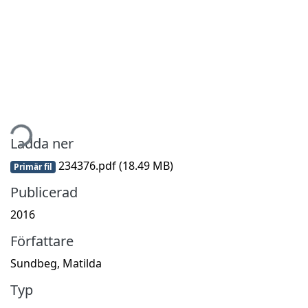
tar...
Ladda ner
234376.pdf
(18.49 MB)
Primär fil
Publicerad
2016
Författare
Sundbeg, Matilda
Typ