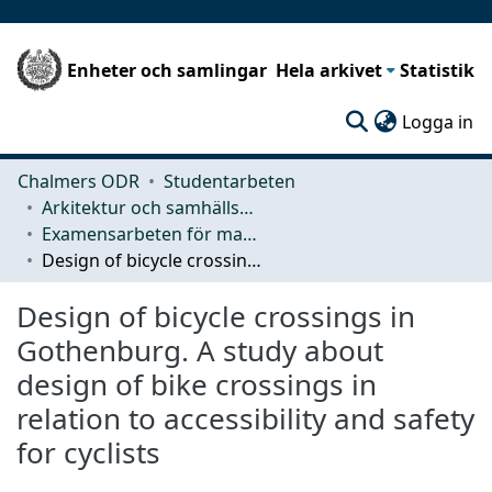
Enheter och samlingar
Hela arkivet
Statistik
(c
Logga in
Chalmers ODR
Studentarbeten
Arkitektur och samhällsbyggnadsteknik (ACE)
Examensarbeten för masterexamen
Design of bicycle crossings in Gothenburg. A study about design of bike crossings in relation to accessibility and safety for cyclists
Design of bicycle crossings in
Gothenburg. A study about
design of bike crossings in
relation to accessibility and safety
for cyclists