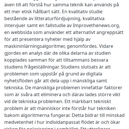
även till att förstå hur samma teknik kan används på
ett mer etisk hållbart sätt. En kvalitativ studie
bestående av litteraturfördjupning, kvalitativa
intervjuer samt en fallstudie av Improvethenews.org,
en webbsida som använder ett alternativt angreppsätt
för att presentera nyheter med hjälp av
maskininlärningsalgoritmer, genomfördes. Vidare
gjordes en analys där de olika delarna av studien
kopplades samman för att tillsammans besvara
studiens frågeställningar. Studiens slutsats är att
problemen som uppstår på grund av digitala
nyhetsflöden går att dela upp i mänskliga samt
tekniska. De mänskliga problemen innefattar faktorer
som är svåra att eliminera och därav lades större vikt
vid de tekniska problemen. Ett märkbart tekniskt
problem är att människor inte förstår hur tekniken
bakom algoritmerna fungerar. Detta bidrar till minskad
medvetenhet i hur individanpassat flödet är och ökar
risken för polarisering i samhället. Ett ytterligare