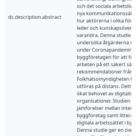
och det sociala arbetslive
nya kommunikationssätte
dc.description.abstract
hur aktörerna i olika för
leder och kunskapsöverfö
varandra. Denna studie f
undersöka åtgärderna so
under Coronapandemin b
byggföretagen för att fort
arbeten på ett säkert sätt
rekommendationer från
Folkhälsomyndigheten ha
utföras på distans. Detta
ökat behovet av digitaliser
organisationer. Studien b
jämförelser mellan interv
byggföretag samt littera
digitala arbetssättet i b
Denna studie ger en över