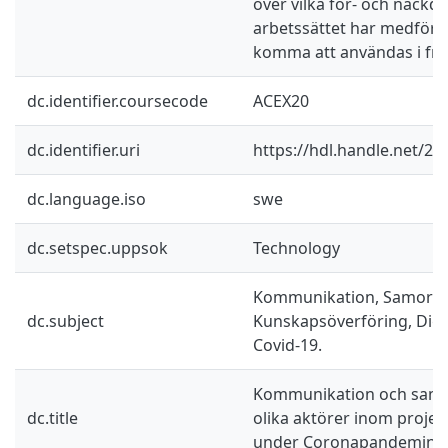
över vilka för- och nackde
arbetssättet har medfört
komma att användas i fr
dc.identifier.coursecode
ACEX20
dc.identifier.uri
https://hdl.handle.net/2
dc.language.iso
swe
dc.setspec.uppsok
Technology
Kommunikation, Samordn
dc.subject
Kunskapsöverföring, Digit
Covid-19.
Kommunikation och samo
dc.title
olika aktörer inom proje
under Coronapandemin