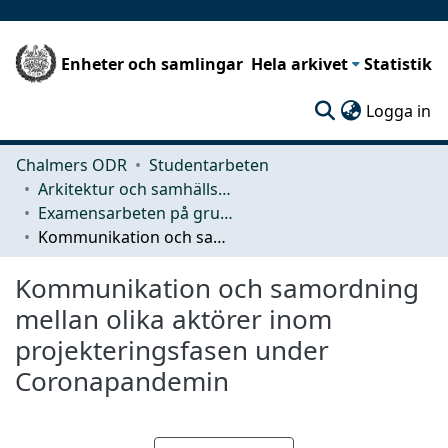
Enheter och samlingar
Hela arkivet
Statistik
(c
Logga in
Chalmers ODR
Studentarbeten
Arkitektur och samhällsbyggnadsteknik (ACE)
Examensarbeten på grundnivå
Kommunikation och samordning mellan olika aktörer inom projekteringsfasen under Coronapandemin
Kommunikation och samordning
mellan olika aktörer inom
projekteringsfasen under
Coronapandemin