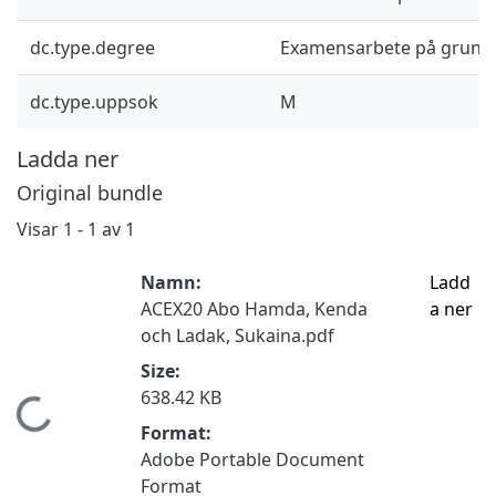
dc.type.degree
Examensarbete på grund
dc.type.uppsok
M
Ladda ner
Original bundle
Visar
1 - 1 av 1
Namn:
Ladd
ACEX20 Abo Hamda, Kenda
a ner
och Ladak, Sukaina.pdf
Size:
638.42 KB
Hämtar...
Format:
Adobe Portable Document
Format