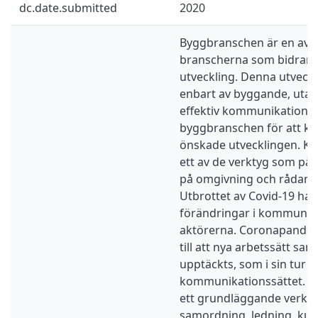
dc.date.submitted
2020
Byggbranschen är en av d
branscherna som bidrar ti
utveckling. Denna utveckl
enbart av byggande, utan
effektiv kommunikation m
byggbranschen för att k
önskade utvecklingen. K
ett av de verktyg som på
på omgivning och rådande
Utbrottet av Covid-19 har l
förändringar i kommunik
aktörerna. Coronapandem
till att nya arbetssätt sa
upptäckts, som i sin tur 
kommunikationssättet. 
ett grundläggande verktyg
samordning, ledning, ku