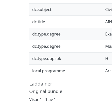
dc.subject
Civ
dc.title
AIN
dc.type.degree
Exa
dc.type.degree
Mas
dc.type.uppsok
H
local.programme
Arc
Ladda ner
Original bundle
Visar
1 - 1 av 1