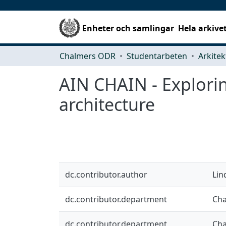
Enheter och samlingar
Hela arkive
Chalmers ODR
Studentarbeten
AIN CHAIN - Explorin
architecture
dc.contributor.author
Lin
dc.contributor.department
Cha
dc.contributor.department
Cha