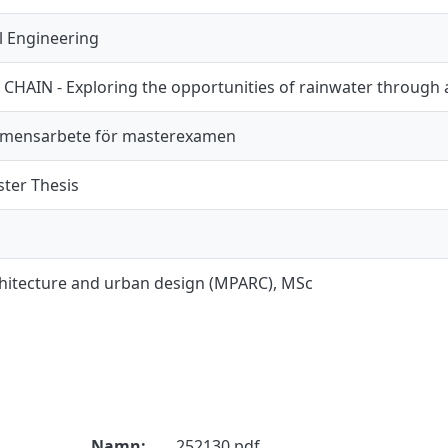
il Engineering
 CHAIN - Exploring the opportunities of rainwater through 
mensarbete för masterexamen
ter Thesis
hitecture and urban design (MPARC), MSc
Namn:
252130.pdf