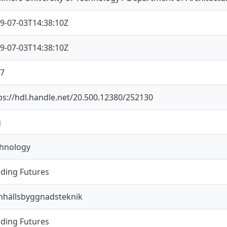
9-07-03T14:38:10Z
9-07-03T14:38:10Z
7
ps://hdl.handle.net/20.500.12380/252130
g
hnology
lding Futures
hällsbyggnadsteknik
lding Futures