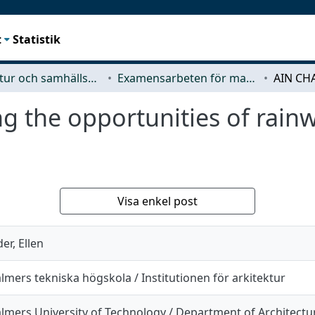
t
Statistik
Arkitektur och samhällsbyggnadsteknik (ACE)
Examensarbeten för masterexamen
g the opportunities of rain
Visa enkel post
der, Ellen
lmers tekniska högskola / Institutionen för arkitektur
lmers University of Technology / Department of Architectu