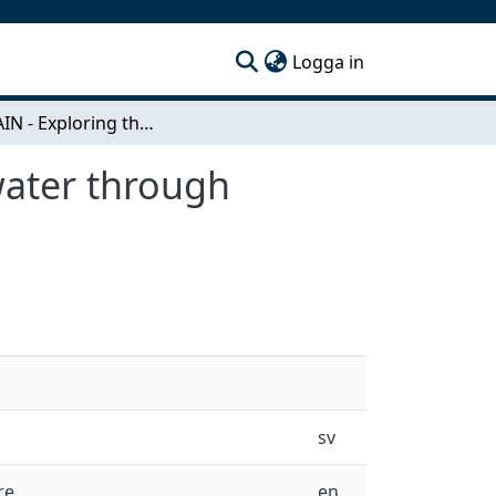
(current)
Logga in
AIN CHAIN - Exploring the opportunities of rainwater through architecture
water through
sv
re
en