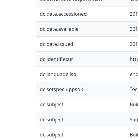
dc.date.accessioned
201
dc.date.available
201
dc.date.issued
201
dc.identifier.uri
htt
dc.language.iso
en
dc.setspec.uppsok
Tec
dc.subject
Bui
dc.subject
Sam
dc.subject
Bui