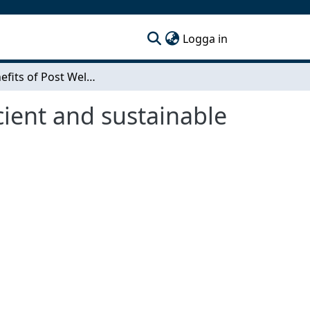
(current)
Logga in
The benefits of Post Weld Treatment for cost efficient and sustainable bridge design
cient and sustainable