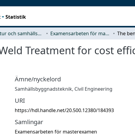
t
Statistik
Arkitektur och samhällsbyggnadsteknik (ACE)
Examensarbeten för masterexamen
 Weld Treatment for cost effi
Ämne/nyckelord
Samhällsbyggnadsteknik
,
Civil Engineering
URI
https://hdl.handle.net/20.500.12380/184393
Samlingar
Examensarbeten för masterexamen