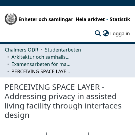
Enheter och samlingar
Hela arkivet
Statistik
(c
Logga in
Chalmers ODR
Studentarbeten
Arkitektur och samhällsbyggnadsteknik (ACE)
Examensarbeten för masterexamen
PERCEIVING SPACE LAYER - Addressing privacy in assisted living facility through interfaces design
PERCEIVING SPACE LAYER -
Addressing privacy in assisted
living facility through interfaces
design