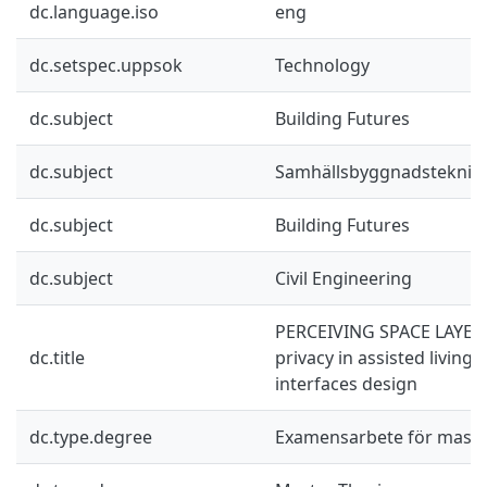
dc.language.iso
eng
dc.setspec.uppsok
Technology
dc.subject
Building Futures
dc.subject
Samhällsbyggnadsteknik
dc.subject
Building Futures
dc.subject
Civil Engineering
PERCEIVING SPACE LAYER 
dc.title
privacy in assisted living 
interfaces design
dc.type.degree
Examensarbete för mast