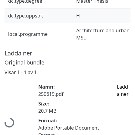
dc.type.degree
Master Thesis
dc.type.uppsok
H
Architecture and urban d
local.programme
MSc
Ladda ner
Original bundle
Visar
1 - 1 av 1
Namn:
Ladd
250619.pdf
a ner
Size:
Hämtar...
20.7 MB
Format:
Adobe Portable Document
Format