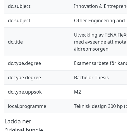
dc.subject
Innovation & Entreprene
dc.subject
Other Engineering and T
Utveckling av TENA FleXser
dc.title
med avseende att möta 
äldreomsorgen
dc.type.degree
Examensarbete för kand
dc.type.degree
Bachelor Thesis
dc.type.uppsok
M2
local.programme
Teknisk design 300 hp (civ
Ladda ner
Original bundle