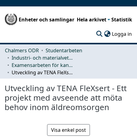
Enheter och samlingar
Hela arkivet
Statistik
(c
Logga in
Chalmers ODR
Studentarbeten
Industri- och materialvetenskap (IMS)
Examensarbeten för kandidatexamen
Utveckling av TENA FleXsert - Ett projekt med avseende att möta behov inom äldreomsorgen
Utveckling av TENA FleXsert - Ett
projekt med avseende att möta
behov inom äldreomsorgen
Visa enkel post