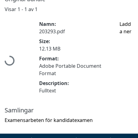
Visar
1 - 1 av 1
Namn:
Ladd
203293.pdf
a ner
Size:
Hämtar...
12.13 MB
Format:
Adobe Portable Document
Format
Description:
Fulltext
Samlingar
Examensarbeten för kandidatexamen