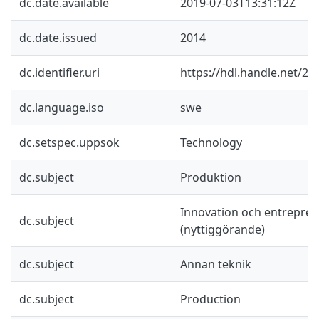
dc.date.available
2019-07-03T13:31:12Z
dc.date.issued
2014
dc.identifier.uri
https://hdl.handle.net/2
dc.language.iso
swe
dc.setspec.uppsok
Technology
dc.subject
Produktion
Innovation och entrepre
dc.subject
(nyttiggörande)
dc.subject
Annan teknik
dc.subject
Production