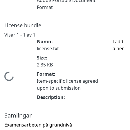
Adobe Portable Document
Format
License bundle
Visar
1 - 1 av 1
Namn:
Ladd
license.txt
a ner
Size:
2.35 KB
Format:
Hämtar...
Item-specific license agreed
upon to submission
Description:
Samlingar
Examensarbeten på grundnivå