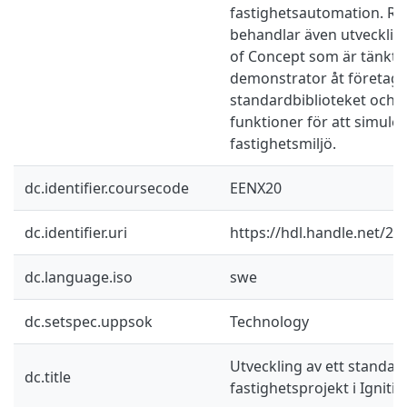
fastighetsautomation. R
behandlar även utveckling
of Concept som är tänkt 
demonstrator åt företage
standardbiblioteket och 
funktioner för att simule
fastighetsmiljö.
dc.identifier.coursecode
EENX20
dc.identifier.uri
https://hdl.handle.net/2
dc.language.iso
swe
dc.setspec.uppsok
Technology
Utveckling av ett standard
dc.title
fastighetsprojekt i Ignit