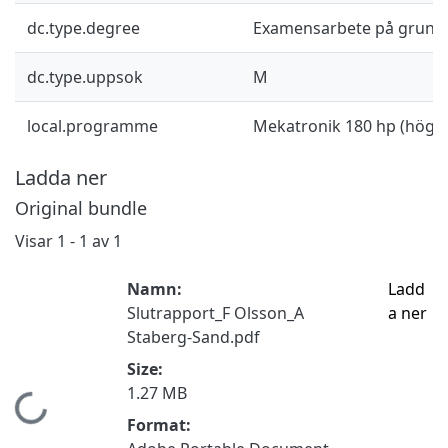
dc.type.degree
Examensarbete på grund
dc.type.uppsok
M
local.programme
Mekatronik 180 hp (högsk
Ladda ner
Original bundle
Visar
1 - 1 av 1
Namn:
Ladd
Slutrapport_F Olsson_A
a ner
Staberg-Sand.pdf
Size:
1.27 MB
Hämtar...
Format: