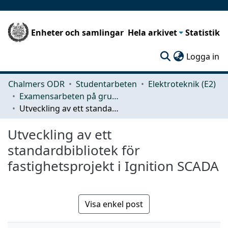
Enheter och samlingar
Hela arkivet
Statistik
(c
Logga in
Chalmers ODR
Studentarbeten
Elektroteknik (E2)
Examensarbeten på grundnivå
Utveckling av ett standardbibliotek för fastighetsprojekt i Ignition SCADA
Utveckling av ett
standardbibliotek för
fastighetsprojekt i Ignition SCADA
Visa enkel post