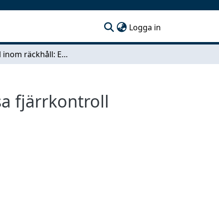
(current)
Logga in
Kontroll inom räckhåll: Ett användarcentrerat produktutvecklingsarbete av Volvo Trucks trådlösa fjärrkontroll
a fjärrkontroll