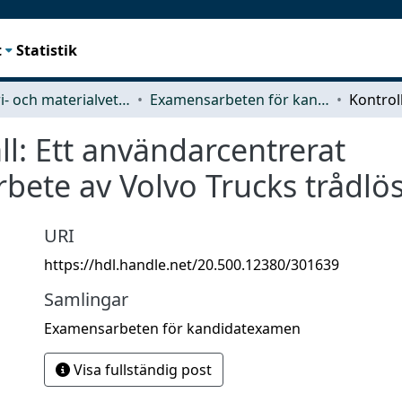
t
Statistik
Industri- och materialvetenskap (IMS)
Examensarbeten för kandidatexamen
ll: Ett användarcentrerat
bete av Volvo Trucks trådlös
URI
https://hdl.handle.net/20.500.12380/301639
Samlingar
Examensarbeten för kandidatexamen
Visa fullständig post