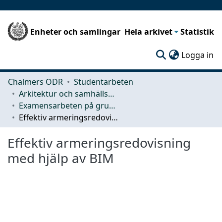
Enheter och samlingar
Hela arkivet
Statistik
(c
Logga in
Chalmers ODR
Studentarbeten
Arkitektur och samhällsbyggnadsteknik (ACE)
Examensarbeten på grundnivå
Effektiv armeringsredovisning med hjälp av BIM
Effektiv armeringsredovisning
med hjälp av BIM