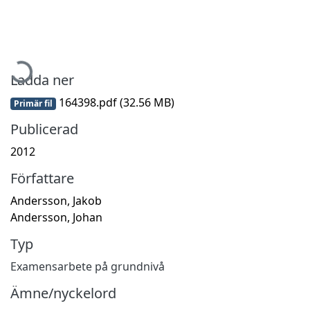
ämtar...
Ladda ner
164398.pdf
(32.56 MB)
Primär fil
Publicerad
2012
Författare
Andersson, Jakob
Andersson, Johan
Typ
Examensarbete på grundnivå
Ämne/nyckelord