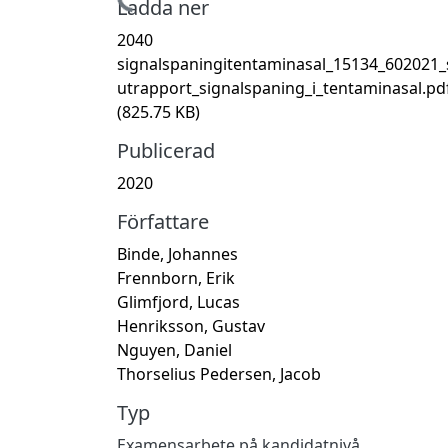
Hämtar...
Ladda ner
2040
signalspaningitentaminasal_15134_602021_
utrapport_signalspaning_i_tentaminasal.pd
(825.75 KB)
Publicerad
2020
Författare
Binde, Johannes
Frennborn, Erik
Glimfjord, Lucas
Henriksson, Gustav
Nguyen, Daniel
Thorselius Pedersen, Jacob
Typ
Examensarbete på kandidatnivå