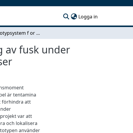
(current)
Logga in
Ett prototypsystem f or detektion och lokalisering av fusk under tentamina genom signalspaning av WiFi-frekvenser
g av fusk under
ser
tionsmoment
mpel är tentamina
t förhindra att
under
projekt var att
ra och lokalisera
ototypen använder