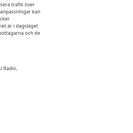
sera trafik över
ruanpassningar kan
äcker
et är i dagsläget
mottagarna och de
 Radio
,