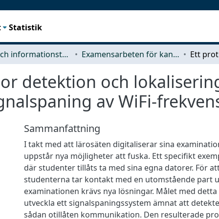
t
Statistik
Data- och informationsteknik (CSE)
Examensarbeten för kandidatexamen
 or detektion och lokaliserin
nalspaning av WiFi-frekven
Sammanfattning
I takt med att lärosäten digitaliserar sina examina
uppstår nya möjligheter att fuska. Ett specifikt exe
där studenter tillåts ta med sina egna datorer. För at
studenterna tar kontakt med en utomstående part 
examinationen krävs nya lösningar. Målet med detta 
utveckla ett signalspaningssystem ämnat att detekte
sådan otillåten kommunikation. Den resulterade pr