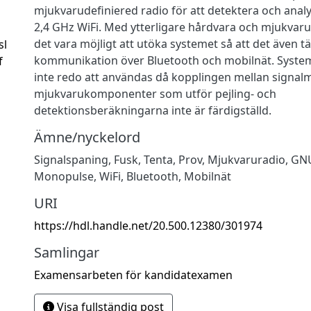
mjukvarudefiniered radio för att detektera och analy
2,4 GHz WiFi. Med ytterligare hårdvara och mjukva
det vara möjligt att utöka systemet så att det även t
sl
kommunikation över Bluetooth och mobilnät. System
f
inte redo att användas då kopplingen mellan signal
mjukvarukomponenter som utför pejling- och
detektionsberäkningarna inte är färdigställd.
Ämne/nyckelord
Signalspaning
,
Fusk
,
Tenta
,
Prov
,
Mjukvaruradio
,
GNU
Monopulse
,
WiFi
,
Bluetooth
,
Mobilnät
URI
https://hdl.handle.net/20.500.12380/301974
Samlingar
Examensarbeten för kandidatexamen
Visa fullständig post