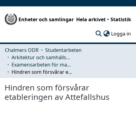
Enheter och samlingar
Hela arkivet
Statistik
(c
Logga in
Chalmers ODR
Studentarbeten
Arkitektur och samhällsbyggnadsteknik (ACE)
Examensarbeten för masterexamen
Hindren som försvårar etableringen av Attefallshus
Hindren som försvårar
etableringen av Attefallshus