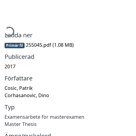
mtar...
Ladda ner
255045.pdf
(1.08 MB)
Primär fil
Publicerad
2017
Författare
Cosic, Patrik
Corhasanovic, Dino
Typ
Examensarbete för masterexamen
Master Thesis
Ämne/nyckelord