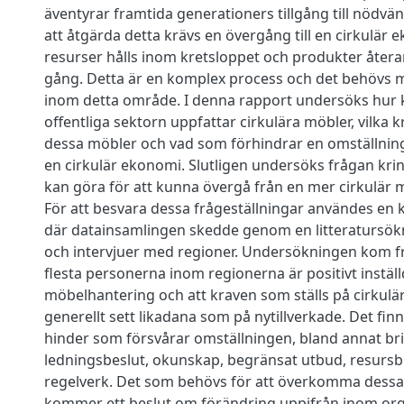
äventyrar framtida generationers tillgång till nödvän
att åtgärda detta krävs en övergång till en cirkulär 
resurser hålls inom kretsloppet och produkter återa
gång. Detta är en komplex process och det behövs 
inom detta område. I denna rapport undersöks hur 
offentliga sektorn uppfattar cirkulära möbler, vilka k
dessa möbler och vad som förhindrar en omställning fr
en cirkulär ekonomi. Slutligen undersöks frågan kri
kan göra för att kunna övergå från en mer cirkulär 
För att besvara dessa frågeställningar användes en k
där datainsamlingen skedde genom en litteratursök
och intervjuer med regioner. Undersökningen kom fra
flesta personerna inom regionerna är positivt inställda
möbelhantering och att kraven som ställs på cirkulä
generellt sett likadana som på nytillverkade. Det fin
hinder som försvårar omställningen, bland annat bri
ledningsbeslut, okunskap, begränsat utbud, resursbr
regelverk. Det som behövs för att överkomma dessa 
kommer ett beslut om förändring uppifrån inom org