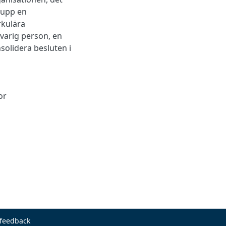
 upp en
rkulära
varig person, en
solidera besluten i
or
 feedback