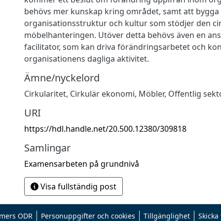
behövs mer kunskap kring området, samt att bygga
organisationsstruktur och kultur som stödjer den ci
möbelhanteringen. Utöver detta behövs även en ans
facilitator, som kan driva förändringsarbetet och kon
organisationens dagliga aktivitet.
Ämne/nyckelord
Cirkularitet
,
Cirkulär ekonomi
,
Möbler
,
Offentlig sekt
URI
https://hdl.handle.net/20.500.12380/309818
Samlingar
Examensarbeten på grundnivå
Visa fullständig post
mers ODR
Personuppgifter och cookies
Tillgänglighet
Skicka