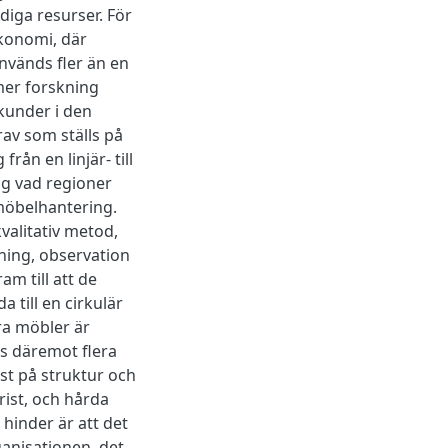
diga resurser. För
ekonomi, där
nvänds fler än en
mer forskning
kunder i den
rav som ställs på
ån en linjär- till
ng vad regioner
möbelhantering.
valitativ metod,
ning, observation
m till att de
 till en cirkulär
ra möbler är
ns däremot flera
st på struktur och
ist, och hårda
hinder är att det
anisationen, det