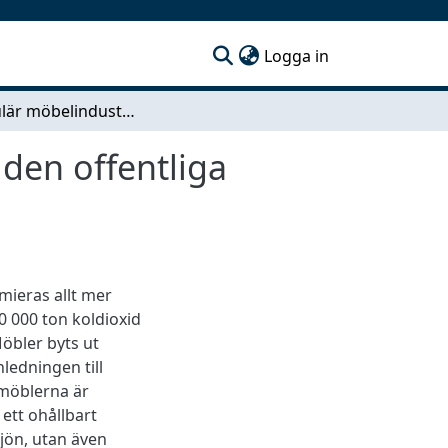
(current)
Logga in
En cirkulär möbelindustri Hur uppfattar kunder i den offentliga sektorn cirkulära möbler?
 den offentliga
mieras allt mer
0 000 ton koldioxid
öbler byts ut
nledningen till
 möblerna är
 ett ohållbart
jön, utan även