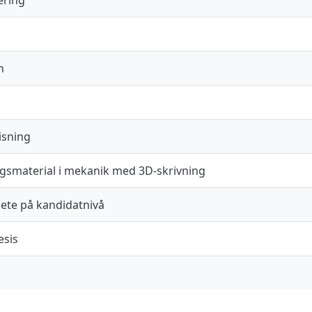
n
isning
gsmaterial i mekanik med 3D-skrivning
te på kandidatnivå
esis