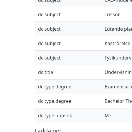
dc.subject
Trissor
dc.subject
Lutande pla
dc.subject
Kaströrelse
dc.subject
Fysikunderv
dc.title
Undervisnin
dc.type.degree
Examensarbe
dc.type.degree
Bachelor Th
dc.type.uppsok
M2
Ladda ner