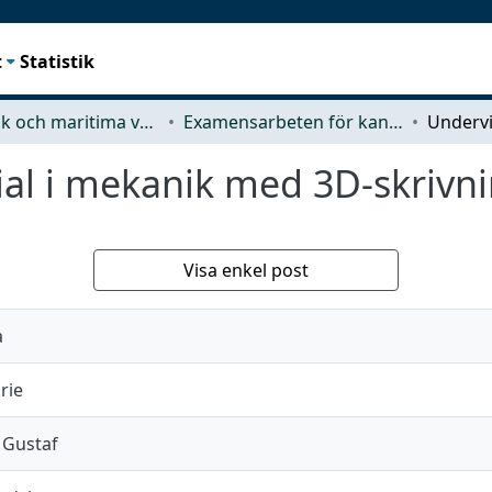
t
Statistik
Mekanik och maritima vetenskaper (M2)
Examensarbeten för kandidatexamen
al i mekanik med 3D-skrivn
Visa enkel post
a
rie
 Gustaf