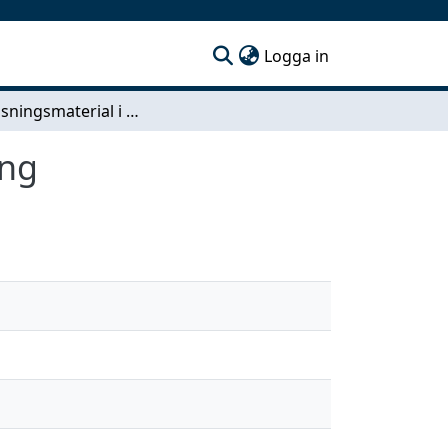
(current)
Logga in
Undervisningsmaterial i mekanik med 3D-skrivning
ing