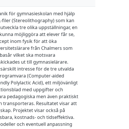
kanik för gymnasieskolan med hjälp
-filer (Stereolithography) som kan
 utveckla tre olika uppställningar, en
kunna möjliggöra att elever får se,
ept inom fysik för att öka
versitetslärare från Chalmers som
asår vilket ska motsvara
ickades ut till gymnasielärare.
ärskilt intresse för de tre utvalda
-programvara (Computer-aided
dly Polylactic Acid), ett miljövänligt
ruktionsblad med uppgifter och
vara pedagogiska men även praktiskt
 transporteras. Resultatet visar att
dskap. Projektet visar också på
ara, kostnads- och tidseffektiva.
modeller och eventuell anpassning