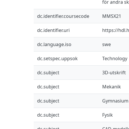
för andra sk
dc.identifier.coursecode
MMSX21
dc.identifier.uri
https://hdl
dc.language.iso
swe
dc.setspec.uppsok
Technology
dc.subject
3D-utskrift
dc.subject
Mekanik
dc.subject
Gymnasium
dc.subject
Fysik
dc.subject
CAD-modell