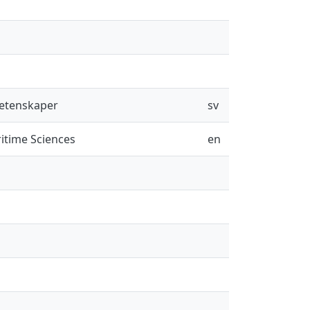
vetenskaper
sv
itime Sciences
en