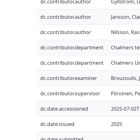
dc.contributor.author
Gyllström, 
dc.contributor.author
Jansson, Cla
dc.contributor.author
Nilsson, Ra
dc.contributor.department
Chalmers te
dc.contributor.department
Chalmers Un
dc.contributor.examiner
Brouzoulis, 
dc.contributor.supervisor
Piiroinen, Pe
dc.date.accessioned
2025-07-02T
dc.date.issued
2025
dc.date.submitted