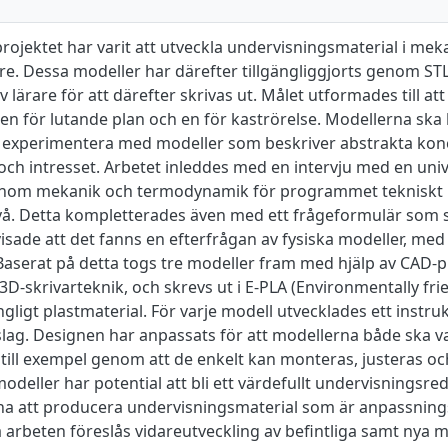
rojektet har varit att utveckla undervisningsmaterial i me
re. Dessa modeller har därefter tillgängliggjorts genom STL
v lärare för att därefter skrivas ut. Målet utformades till att
 en för lutande plan och en för kaströrelse. Modellerna ska 
h experimentera med modeller som beskriver abstrakta konc
och intresset. Arbetet inleddes med en intervju med en uni
inom mekanik och termodynamik för programmet tekniskt b
å. Detta kompletterades även med ett frågeformulär som sk
isade att det fanns en efterfrågan av fysiska modeller, med s
aserat på detta togs tre modeller fram med hjälp av CAD
3D-skrivarteknik, och skrevs ut i E-PLA (Environmentally frien
ängligt plastmaterial. För varje modell utvecklades ett inst
slag. Designen har anpassats för att modellerna både ska 
till exempel genom att de enkelt kan monteras, justeras och
odeller har potential att bli ett värdefullt undervisningsre
na att producera undervisningsmaterial som är anpassningsb
 arbeten föreslås vidareutveckling av befintliga samt nya 