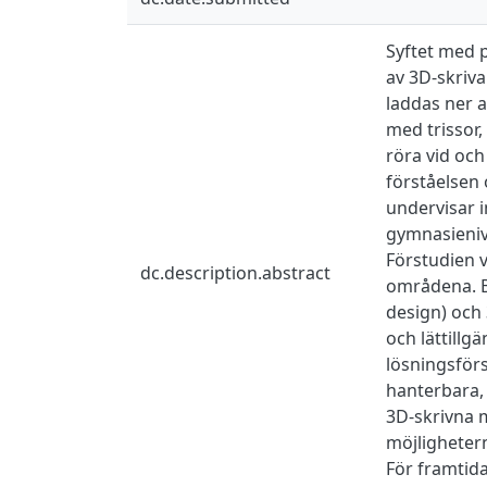
Syftet med p
av 3D-skriva
laddas ner a
med trissor,
röra vid oc
förståelsen 
undervisar 
gymnasieniv
Förstudien v
dc.description.abstract
områdena. B
design) och 
och lättillg
lösningsför
hanterbara, 
3D-skrivna m
möjligheter
För framtida