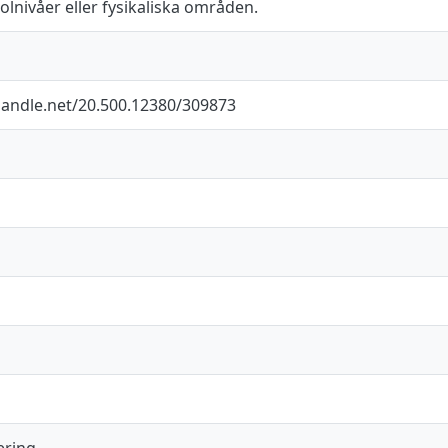
olnivåer eller fysikaliska områden.
.handle.net/20.500.12380/309873
ering