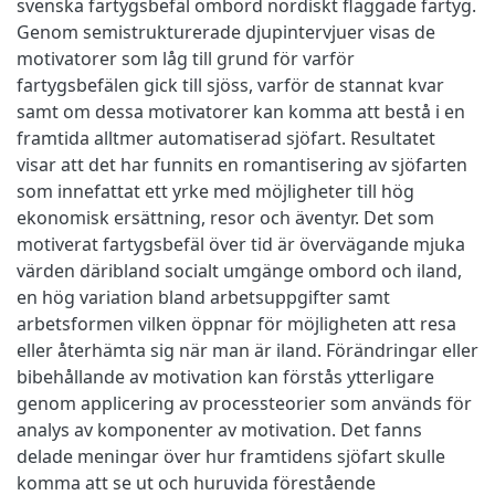
svenska fartygsbefäl ombord nordiskt flaggade fartyg.
Genom semistrukturerade djupintervjuer visas de
motivatorer som låg till grund för varför
fartygsbefälen gick till sjöss, varför de stannat kvar
samt om dessa motivatorer kan komma att bestå i en
framtida alltmer automatiserad sjöfart. Resultatet
visar att det har funnits en romantisering av sjöfarten
som innefattat ett yrke med möjligheter till hög
ekonomisk ersättning, resor och äventyr. Det som
motiverat fartygsbefäl över tid är övervägande mjuka
värden däribland socialt umgänge ombord och iland,
en hög variation bland arbetsuppgifter samt
arbetsformen vilken öppnar för möjligheten att resa
eller återhämta sig när man är iland. Förändringar eller
bibehållande av motivation kan förstås ytterligare
genom applicering av processteorier som används för
analys av komponenter av motivation. Det fanns
delade meningar över hur framtidens sjöfart skulle
komma att se ut och huruvida förestående