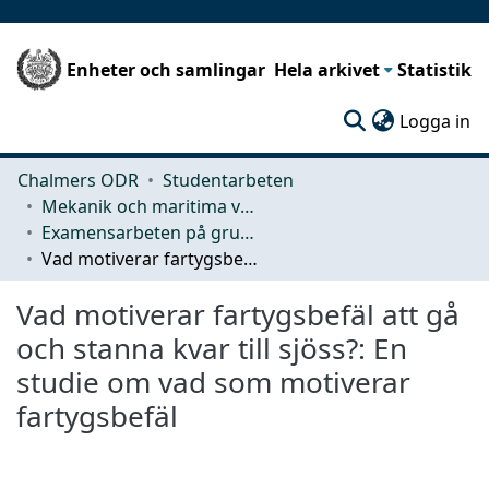
Enheter och samlingar
Hela arkivet
Statistik
(c
Logga in
Chalmers ODR
Studentarbeten
Mekanik och maritima vetenskaper (M2)
Examensarbeten på grundnivå
Vad motiverar fartygsbefäl att gå och stanna kvar till sjöss?: En studie om vad som motiverar fartygsbefäl
Vad motiverar fartygsbefäl att gå
och stanna kvar till sjöss?: En
studie om vad som motiverar
fartygsbefäl