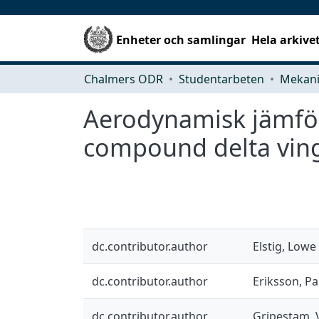
Enheter och samlingar
Hela arkive
Chalmers ODR
Studentarbeten
Aerodynamisk jämför
compound delta ving
dc.contributor.author
Elstig, Lowe
dc.contributor.author
Eriksson, Pa
dc.contributor.author
Gripestam, 