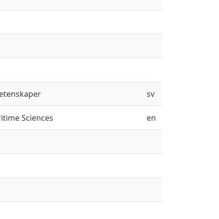
vetenskaper
sv
itime Sciences
en