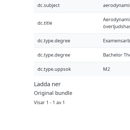
dc.subject
aerodynamis
Aerodynamis
dc.title
överljudshas
dc.type.degree
Examensarbe
dc.type.degree
Bachelor Th
dc.type.uppsok
M2
Ladda ner
Original bundle
Visar
1 - 1 av 1