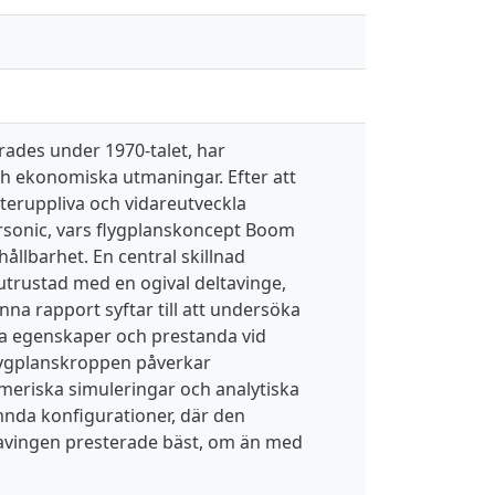
rades under 1970-talet, har
ch ekonomiska utmaningar. Efter att
teruppliva och vidareutveckla
rsonic, vars flygplanskoncept Boom
llbarhet. En central skillnad
utrustad med en ogival deltavinge,
 rapport syftar till att undersöka
a egenskaper och prestanda vid
flygplanskroppen påverkar
eriska simuleringar och analytiska
mnda konfigurationer, där den
vingen presterade bäst, om än med