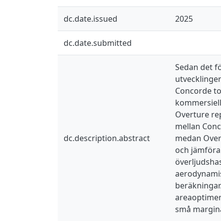
dc.date.issued
2025
dc.date.submitted
Sedan det f
utvecklinge
Concorde to
kommersiell
Overture rep
mellan Conc
dc.description.abstract
medan Overt
och jämföra
överljudsha
aerodynamis
beräkningar
areaoptimer
små margina