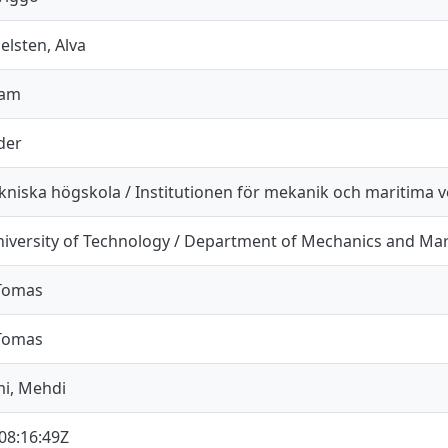
elsten, Alva
dam
der
kniska högskola / Institutionen för mekanik och maritima 
iversity of Technology / Department of Mechanics and Mar
 Tomas
 Tomas
i, Mehdi
08:16:49Z