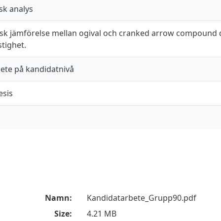
k analys
k jämförelse mellan ogival och cranked arrow compound de
tighet.
te på kandidatnivå
esis
Namn:
Kandidatarbete_Grupp90.pdf
Size:
4.21 MB