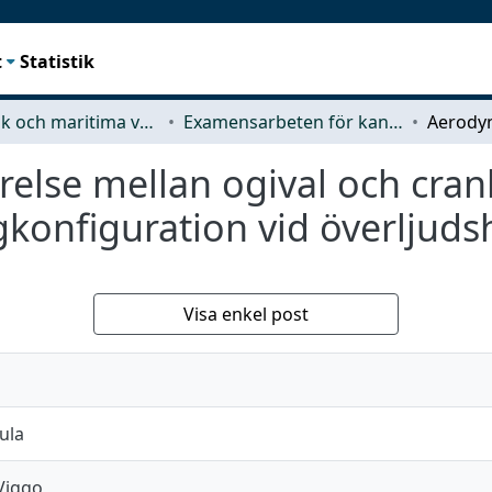
t
Statistik
Mekanik och maritima vetenskaper (M2)
Examensarbeten för kandidatexamen
else mellan ogival och cra
konfiguration vid överljudsh
Visa enkel post
ula
Viggo