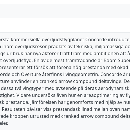
örsta kommersiella överljudsflygplanet Concorde introduce
n inom överljudsresor präglats av tekniska, miljömässiga o
gs ur bruk har nya aktörer trätt fram med ambitionen att å
t överljudsflyg. En av de mest framträdande är Boom Supe
resenterar ett försök att förena hög prestanda med ökad hå
orde och Overture återfinns i vinggeometrin. Concorde är 
ure använder en cranked arrow compound deltavinge. Denna
 dessa två vingtyper med avseende på deras aerodynamisk
stighet. Vidare undersöks även hur en areaoptimering av 
k prestanda. Jämförelsen har genomförts med hjälp av num
. Resultaten påvisar viss prestandaskillnad mellan ovan nä
ade kroppen utrustad med cranked arrow compound delta
ler.