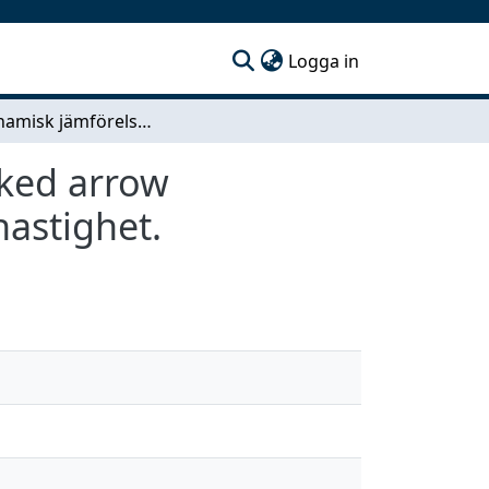
(current)
Logga in
Aerodynamisk jämförelse mellan ogival och cranked arrow compound delta vingkonfiguration vid överljudshastighet.
nked arrow
astighet.