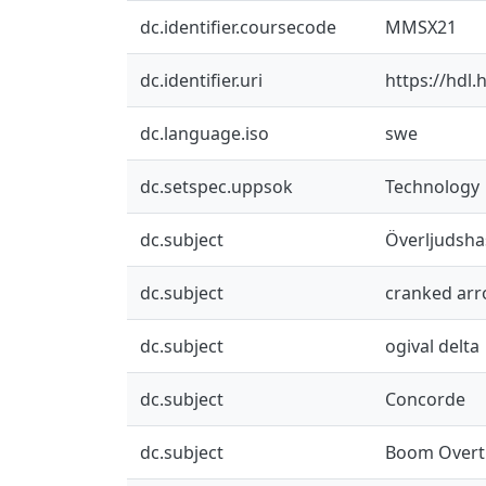
dc.identifier.coursecode
MMSX21
dc.identifier.uri
https://hdl
dc.language.iso
swe
dc.setspec.uppsok
Technology
dc.subject
Överljudsha
dc.subject
cranked ar
dc.subject
ogival delta
dc.subject
Concorde
dc.subject
Boom Overt