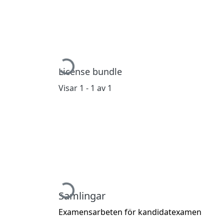
Hämtar...
License bundle
Visar
1 - 1 av 1
Hämtar...
Samlingar
Examensarbeten för kandidatexamen