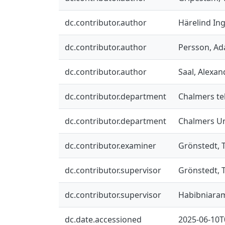
dc.contributor.author
Härelind Ing
dc.contributor.author
Persson, A
dc.contributor.author
Saal, Alexan
dc.contributor.department
Chalmers te
dc.contributor.department
Chalmers Un
dc.contributor.examiner
Grönstedt,
dc.contributor.supervisor
Grönstedt,
dc.contributor.supervisor
Habibniaram
dc.date.accessioned
2025-06-10T