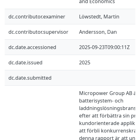
and Economics
dc.contributor.examiner
Löwstedt, Martin
dc.contributor.supervisor
Andersson, Dan
dc.date.accessioned
2025-09-23T09:00:11Z
dc.date.issued
2025
dc.date.submitted
Micropower Group AB är
batterisystem- och
laddningslösningsbransc
efter att förbättra sin p
kundorienterade applikat
att förbli konkurrenskraf
denna rapport är att und