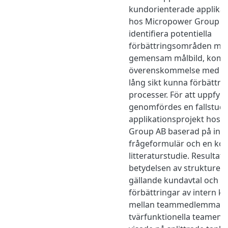
kundorienterade applikat
hos Micropower Group AB
identifiera potentiella
förbättringsområden med
gemensam målbild, komm
överenskommelse med kun
lång sikt kunna förbättra
processer. För att uppfylla
genomfördes en fallstud
applikationsprojekt hos
Group AB baserad på inter
frågeformulär och en ko
litteraturstudie. Resultat
betydelsen av strukturer
gällande kundavtal och f
förbättringar av intern 
mellan teammedlemmarna
tvärfunktionella teamen. 