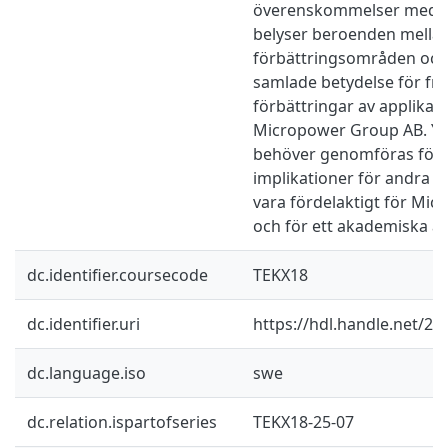
överenskommelser med k
belyser beroenden mellan
förbättringsområden och 
samlade betydelse för fr
förbättringar av applikat
Micropower Group AB. Ytt
behöver genomföras för at
implikationer för andra pr
vara fördelaktigt för Mi
och för ett akademiska ä
dc.identifier.coursecode
TEKX18
dc.identifier.uri
https://hdl.handle.net/2
dc.language.iso
swe
dc.relation.ispartofseries
TEKX18-25-07