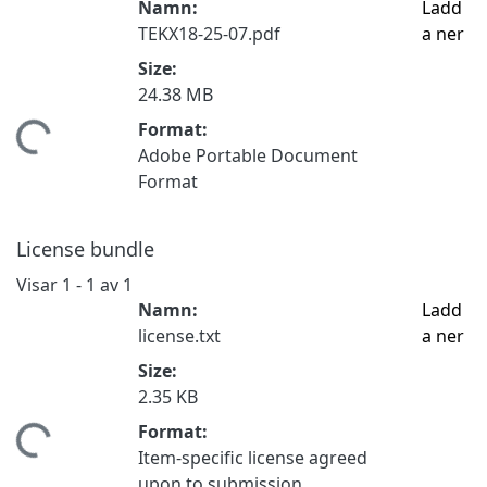
Namn:
Ladd
TEKX18-25-07.pdf
a ner
Size:
24.38 MB
Format:
tar...
Adobe Portable Document
Format
License bundle
Visar
1 - 1 av 1
Namn:
Ladd
license.txt
a ner
Size:
2.35 KB
Format:
tar...
Item-specific license agreed
upon to submission