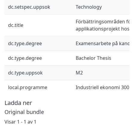
dc.setspec.uppsok
Technology
Förbättringsområden för
dc.title
applikationsprojekt hos
dc.type.degree
Examensarbete på kandid
dc.type.degree
Bachelor Thesis
dc.type.uppsok
M2
local.programme
Industriell ekonomi 300 hp
Ladda ner
Original bundle
Visar
1 - 1 av 1