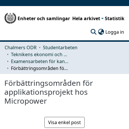
Enheter och samlingar
Hela arkivet
Statistik
(c
Logga in
Chalmers ODR
Studentarbeten
Teknikens ekonomi och organisation
Examensarbeten för kandidatexamen
Förbättringsområden för applikationsprojekt hos Micropower
Förbättringsområden för
applikationsprojekt hos
Micropower
Visa enkel post