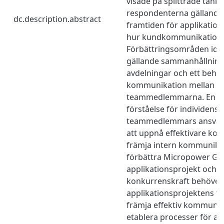
visade på splittrade tank
respondenterna gällande i
dc.description.abstract
framtiden för applikatio
hur kundkommunikation 
Förbättringsområden iden
gällande sammanhållning
avdelningar och ett beho
kommunikation mellan
teammedlemmarna. En f
förståelse för individens
teammedlemmars ansvar 
att uppnå effektivare ko
främja intern kommunikat
förbättra Micropower Gr
applikationsprojekt och s
konkurrenskraft behöver
applikationsprojektens fr
främja effektiv kommunik
etablera processer för at