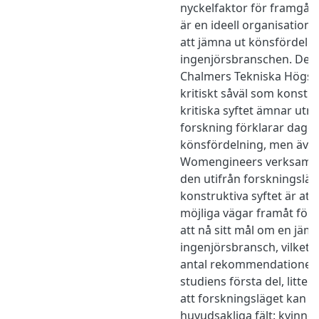
nyckelfaktor för framgå
är en ideell organisation
att jämna ut könsfördeln
ingenjörsbranschen. Den
Chalmers Tekniska Högsko
kritiskt såväl som konstru
kritiska syftet ämnar utre
forskning förklarar dage
könsfördelning, men även
Womengineers verksamhe
den utifrån forskningsläg
konstruktiva syftet är at
möjliga vägar framåt för
att nå sitt mål om en jäms
ingenjörsbransch, vilket ta
antal rekommendationer. 
studiens första del, litter
att forskningsläget kan del
huvudsakliga fält: kvinnor