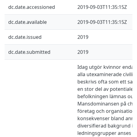
dc.date.accessioned
2019-09-03T11:35:15Z
dc.date.available
2019-09-03T11:35:15Z
dc.date.issued
2019
dc.date.submitted
2019
Idag utgör kvinnor endas
alla utexaminerade civilin
beskrivs ofta som ett sa
en stor del av potentialen
befolkningen lämnas outn
Mansdominansen på chef
företag och organisatione
konsekvenser bland anna
diversifierad bakgrund i
ledningsgrupper anses v