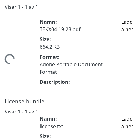
Visar
1 - 1 av 1
Namn:
Ladd
TEKX04-19-23.pdf
a ner
Size:
664.2 KB
Format:
tar...
Adobe Portable Document
Format
Description:
License bundle
Visar
1 - 1 av 1
Namn:
Ladd
license.txt
a ner
Size: