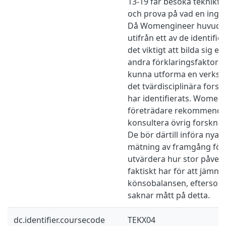
13-19 får besöka teknikför
och prova på vad en inge
Då Womengineer huvudsa
utifrån ett av de identifi
det viktigt att bilda sig 
andra förklaringsfaktorer.
kunna utforma en verksa
det tvärdisciplinära fors
har identifierats. Women
företrädare rekommender
konsultera övrig forskni
De bör därtill införa nya
mätning av framgång för
utvärdera hur stor påver
faktiskt har för att jämna
könsobalansen, eftersom 
saknar mått på detta.
dc.identifier.coursecode
TEKX04