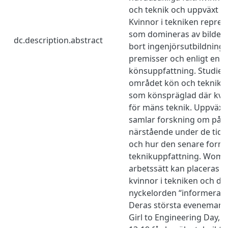
och teknik och uppväxt oc
Kvinnor i tekniken repres
som domineras av bilden a
dc.description.abstract
bort ingenjörsutbildninga
premisser och enligt en f
könsuppfattning. Studier
området kön och teknik b
som könspräglad där kvinn
för mäns teknik. Uppväxt
samlar forskning om påv
närstående under de tidi
och hur den senare forma
teknikuppfattning. Wome
arbetssätt kan placeras 
kvinnor i tekniken och de
nyckelorden “informera oc
Deras största evenemang 
Girl to Engineering Day, dä