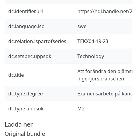
dc.identifier.uri
https://hdl.handle.net/2
dc.language.iso
swe
dc.relation.ispartofseries
TEKX04-19-23
dc.setspec.uppsok
Technology
Att förändra den ojämstä
dc.title
ingenjörsbranschen
dc.type.degree
Examensarbete på kandid
dc.type.uppsok
M2
Ladda ner
Original bundle