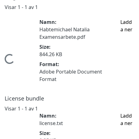
Visar
1 - 1 av 1
Namn:
Ladd
Habtemichael Natalia
a ner
Examensarbete.pdf
Size:
844.26 KB
mtar...
Format:
Adobe Portable Document
Format
License bundle
Visar
1 - 1 av 1
Namn:
Ladd
license.txt
a ner
Size: