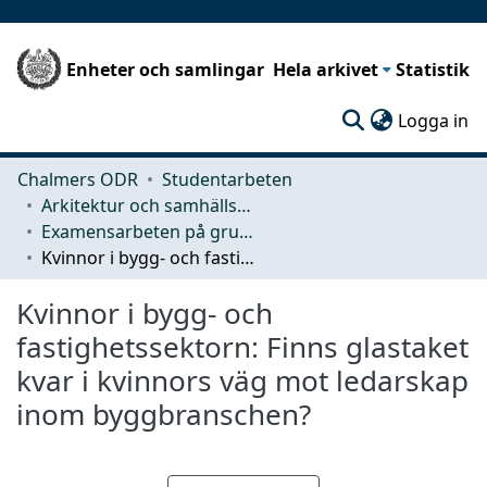
Enheter och samlingar
Hela arkivet
Statistik
(c
Logga in
Chalmers ODR
Studentarbeten
Arkitektur och samhällsbyggnadsteknik (ACE)
Examensarbeten på grundnivå
Kvinnor i bygg- och fastighetssektorn: Finns glastaket kvar i kvinnors väg mot ledarskap inom byggbranschen?
Kvinnor i bygg- och
fastighetssektorn: Finns glastaket
kvar i kvinnors väg mot ledarskap
inom byggbranschen?