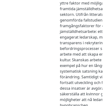
yttre faktor med möjliga 
framtida jämställdhetsar
sektorn. Utifrån litteratu
genomförda fallstudien f
framgångsfaktorer för ett 
jämställdhetsarbete: ett t
engagerat ledarskap, mät
transparens i rekrytering
befordringsprocesser samt
arbete med att skapa en 
kultur. Skanskas arbete ut
exempel på hur en långsi
systematisk satsning kan 
förändring. Samtidigt visa
fortsatt utveckling och f
dessa insatser är avgöran
säkerställa att kvinnor ge
möjligheter att nå ledand
byggbranschen