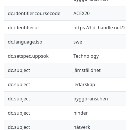
dc.identifier.coursecode
ACEX20
dc.identifier.uri
https://hdl.handle.net/2
dc.language.iso
swe
dc.setspec.uppsok
Technology
dc.subject
jämställdhet
dc.subject
ledarskap
dc.subject
byggbranschen
dc.subject
hinder
dc.subject
nätverk