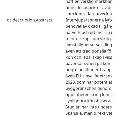
haft en verklig märkbar e
finns det aspekter av det 
som kan vidareutvecklas.
dc.description.abstract
Intervjupersonerna lyfter
behovet av ökad tillgång t
nätverk och ett mer struk
mentorskap som viktiga de
jämställdhetsutveckling
även att traditionella för
kön och ledarskap i vis
påverkar synen på kompete
högre positioner. I rappo
även EU:s nya lönetranspa
2023, som har potential a
byggbranschen genom at
öppenheten kring lönesä
synliggöra könsbaserade l
Studien har inte undersök
Skanska, men direktivet ly