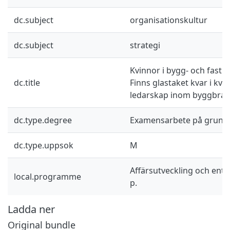
dc.subject
organisationskultur
dc.subject
strategi
Kvinnor i bygg- och fasti
dc.title
Finns glastaket kvar i kv
ledarskap inom byggbra
dc.type.degree
Examensarbete på grund
dc.type.uppsok
M
Affärsutveckling och ent
local.programme
p.
Ladda ner
Original bundle