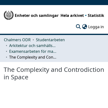
Enheter och samlingar
Hela arkivet
Statistik
(c
Logga in
Chalmers ODR
Studentarbeten
Arkitektur och samhällsbyggnadsteknik (ACE)
Examensarbeten för masterexamen
The Complexity and Controdiction in Space
The Complexity and Controdiction
in Space