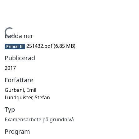
Hämtar...
Ladda ner
251432.pdf
(6.85 MB)
Primär fil
Publicerad
2017
Författare
Gurbani, Emil
Lundquister, Stefan
Typ
Examensarbete på grundnivå
Program