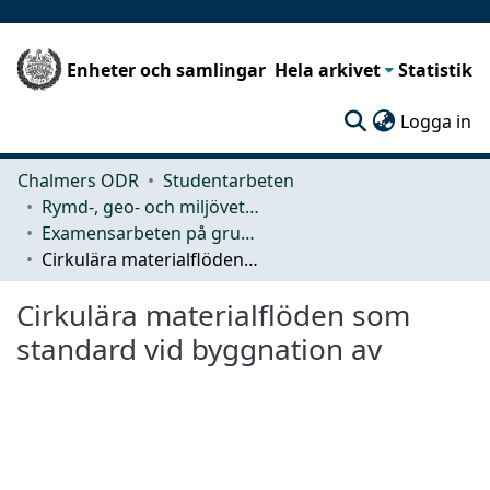
Enheter och samlingar
Hela arkivet
Statistik
(c
Logga in
Chalmers ODR
Studentarbeten
Rymd-, geo- och miljövetenskap (SEE)
Examensarbeten på grundnivå
Cirkulära materialflöden som standard vid byggnation av
Cirkulära materialflöden som
standard vid byggnation av