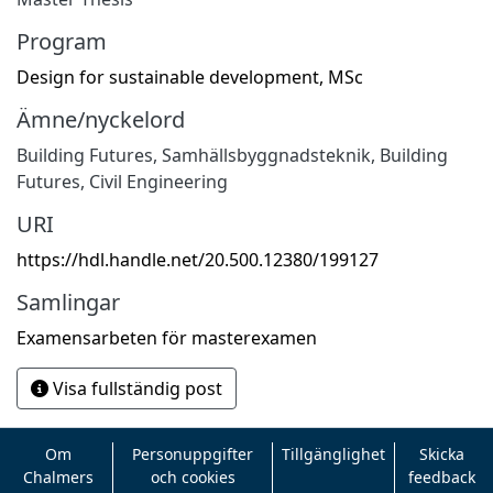
Program
Design for sustainable development, MSc
Ämne/nyckelord
Building Futures
,
Samhällsbyggnadsteknik
,
Building
Futures
,
Civil Engineering
URI
https://hdl.handle.net/20.500.12380/199127
Samlingar
Examensarbeten för masterexamen
Visa fullständig post
Om
Personuppgifter
Tillgänglighet
Skicka
Chalmers
och cookies
feedback