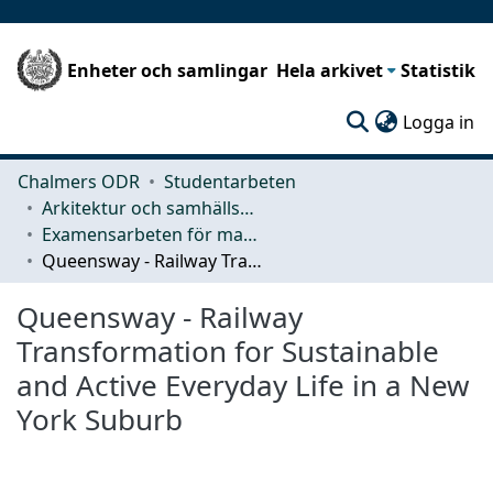
Enheter och samlingar
Hela arkivet
Statistik
(c
Logga in
Chalmers ODR
Studentarbeten
Arkitektur och samhällsbyggnadsteknik (ACE)
Examensarbeten för masterexamen
Queensway - Railway Transformation for Sustainable and Active Everyday Life in a New York Suburb
Queensway - Railway
Transformation for Sustainable
and Active Everyday Life in a New
York Suburb