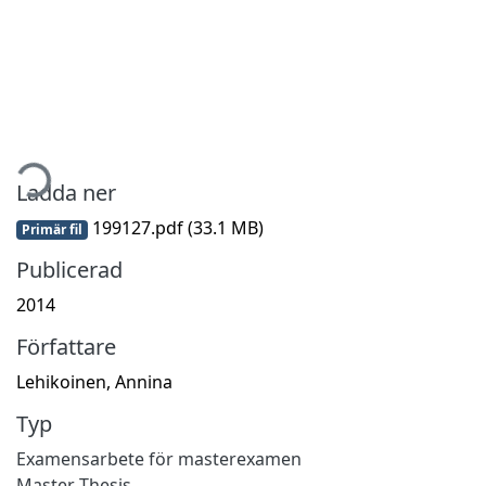
tar...
Ladda ner
199127.pdf
(33.1 MB)
Primär fil
Publicerad
2014
Författare
Lehikoinen, Annina
Typ
Examensarbete för masterexamen
Master Thesis