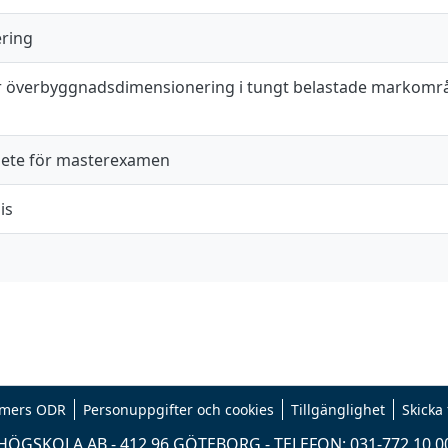
ering
 överbyggnadsdimensionering i tungt belastade markområd
ete för masterexamen
is
mers ODR
Personuppgifter och cookies
Tillgänglighet
Skicka
ÖGSKOLA AB - 412 96 GÖTEBORG - TELEFON: 031-772 10 0