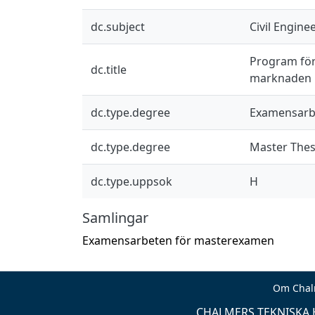
dc.subject
Civil Engine
Program för
dc.title
marknaden
dc.type.degree
Examensarb
dc.type.degree
Master Thes
dc.type.uppsok
H
Samlingar
Examensarbeten för masterexamen
Om Chal
CHALMERS TEKNISKA H