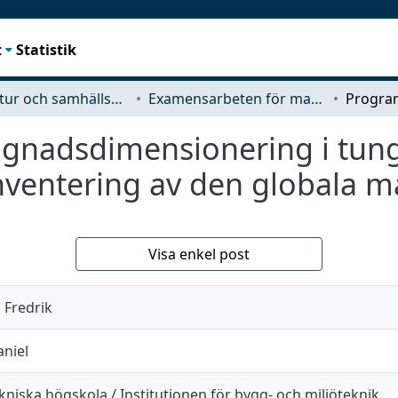
t
Statistik
Arkitektur och samhällsbyggnadsteknik (ACE)
Examensarbeten för masterexamen
gnadsdimensionering i tung
nventering av den globala 
Visa enkel post
Fredrik
aniel
niska högskola / Institutionen för bygg- och miljöteknik