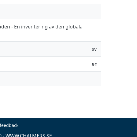
en - En inventering av den globala
sv
en
 feedback
0 -
WWW.CHALMERS.SE