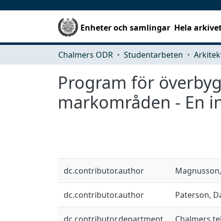
Enheter och samlingar
Hela arkive
Chalmers ODR
Studentarbeten
Program för överbyg
markområden - En i
dc.contributor.author
Magnusson, 
dc.contributor.author
Paterson, D
dc.contributor.department
Chalmers tek