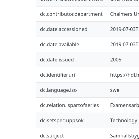
dc.contributor.department
Chalmers Un
dc.date.accessioned
2019-07-03T
dc.date.available
2019-07-03T
dc.date.issued
2005
dc.identifier.uri
https://hdl
dc.language.iso
swe
dc.relation.ispartofseries
Examensarbet
dc.setspec.uppsok
Technology
dc.subject
Samhällsby