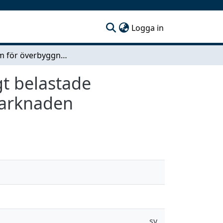
(current)
Logga in
Program för överbyggnadsdimensionering i tungt belastade markområden - En inventering av den globala marknaden
t belastade
marknaden
sv