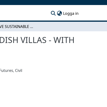
(current)
Logga in
ADAPTIVE SUSTAINABLE CHANGES OF TWO SWEDISH VILLAS - WITH FOCUS ON ENERGY EFFICIENCY AND LIFESTYLE
ISH VILLAS - WITH
 Futures
,
Civil