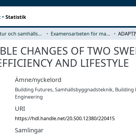
t
Statistik
Arkitektur och samhällsbyggnadsteknik (ACE)
Examensarbeten för masterexamen
BLE CHANGES OF TWO SWED
FFICIENCY AND LIFESTYLE
Ämne/nyckelord
Building Futures
,
Samhällsbyggnadsteknik
,
Building
Engineering
URI
https://hdl.handle.net/20.500.12380/220415
Samlingar