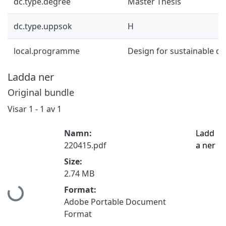
dc.type.degree
Master Thesis
dc.type.uppsok
H
local.programme
Design for sustainable d
Ladda ner
Original bundle
Visar
1 - 1 av 1
Namn:
Ladd
220415.pdf
a ner
Size:
2.74 MB
Hämtar...
Format:
Adobe Portable Document
Format