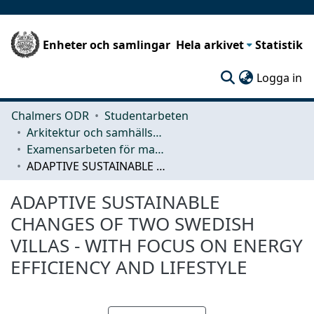
Enheter och samlingar
Hela arkivet
Statistik
(c
Logga in
Chalmers ODR
Studentarbeten
Arkitektur och samhällsbyggnadsteknik (ACE)
Examensarbeten för masterexamen
ADAPTIVE SUSTAINABLE CHANGES OF TWO SWEDISH VILLAS - WITH FOCUS ON ENERGY EFFICIENCY AND LIFESTYLE
ADAPTIVE SUSTAINABLE
CHANGES OF TWO SWEDISH
VILLAS - WITH FOCUS ON ENERGY
EFFICIENCY AND LIFESTYLE