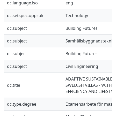
dc.language.iso
eng
dc.setspec.uppsok
Technology
dc.subject
Building Futures
dc.subject
Samhällsbyggnadsteknik
dc.subject
Building Futures
dc.subject
Civil Engineering
ADAPTIVE SUSTAINABLE 
dc.title
SWEDISH VILLAS - WITH
EFFICIENCY AND LIFESTYL
dc.type.degree
Examensarbete för mast