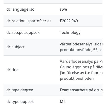
dc.language.iso
swe
dc.relation.ispartofseries
E2022:049
dc.setspec.uppsok
Technology
värdeflödesanalys, slöseri
dc.subject
produktionsflöde, 5S, le
Värdeflödesanalys på Pe
Grundläggnings påltillver
dc.title
jämförelse av tre fabriker
produktionsflöden
dc.type.degree
Examensarbete på grund
dc.type.uppsok
M2