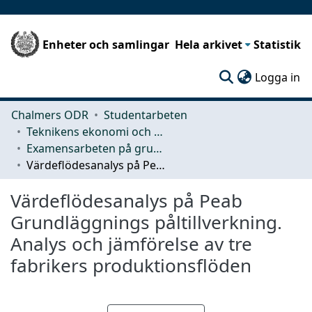
Enheter och samlingar
Hela arkivet
Statistik
(c
Logga in
Chalmers ODR
Studentarbeten
Teknikens ekonomi och organisation
Examensarbeten på grundnivå
Värdeflödesanalys på Peab Grundläggnings påltillverkning. Analys och jämförelse av tre fabrikers produktionsflöden
Värdeflödesanalys på Peab
Grundläggnings påltillverkning.
Analys och jämförelse av tre
fabrikers produktionsflöden