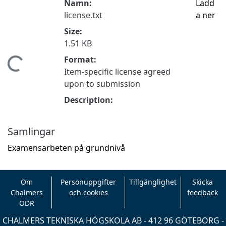
Namn:
Ladd
license.txt
a ner
Size:
1.51 KB
Format:
mtar...
Item-specific license agreed
upon to submission
Description:
Samlingar
Examensarbeten på grundnivå
Om
Personuppgifter
Tillgänglighet
Skicka
Chalmers
och cookies
feedback
ODR
CHALMERS TEKNISKA HÖGSKOLA AB - 412 96 GÖTEBORG -