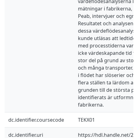
värdeflödesanalyserna k
mätningar i fabrikerna, da
Peab, intervjuer och egna
Resultatet och analysen 
dessa värdeflödesanalyser
kunde utläsas att ledtider
med processtiderna var l
icke värdeskapande tid var
stor del på grund av stor
och många transporter. S
i flödet har slöserier och
flera ställen ta lärdom a
grunden till de största 
identifierats är utformnin
fabrikerna.
dc.identifier.coursecode
TEKX01
dc.identifier.uri
https://hdl.handle.net/2