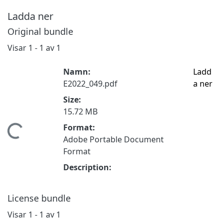
Ladda ner
Original bundle
Visar
1 - 1 av 1
Namn:
Ladd
E2022_049.pdf
a ner
Size:
15.72 MB
Format:
mtar...
Adobe Portable Document
Format
Description:
License bundle
Visar
1 - 1 av 1