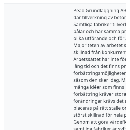
Peab Grundläggning AB ha
där tillverkning av betong
Samtliga fabriker tillver
pålar och har samma pr
olika utförande och förut
Majoriteten av arbetet ske
skillnad från konkurrent
Arbetssättet har inte för
lång tid och det finns pr
förbättringsmöjligheter 
såsom den sker idag. Men
många idéer som finns på
förbättring kräver stora i
förändringar krävs det at
placeras på rätt ställe och 
störst skillnad för hela p
Genom att göra värdeflö
samtliga fabriker är syftet