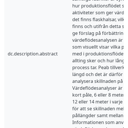
hur produktionsflödet ser 
aktiviteter som ger värde 
det finns flaskhalsar, vilk
finns och utifrån detta se
ge förslag på förbättring.
värdeflödesanalysen är v
som visuellt visar vilka p
dc.description.abstract
med i produktionsflödet, 
allting sker och hur lång 
process tar. Peab tillverkar
längd och det är därför ä
analysera skillnaden på ol
Värdeflödesanalyser är d
kort påle, 6 eller 8 meter 
12 eller 14 meter i varje f
för att se skillnaden mella
pållängder samt mellan f
Informationen som använ