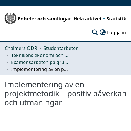
Enheter och samlingar
Hela arkivet
Statistik
(c
Logga in
Chalmers ODR
Studentarbeten
Teknikens ekonomi och organisation
Examensarbeten på grundnivå
Implementering av en projektmetodik – positiv påverkan och utmaningar
Implementering av en
projektmetodik – positiv påverkan
och utmaningar