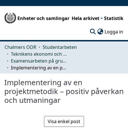
Enheter och samlingar
Hela arkivet
Statistik
(c
Logga in
Chalmers ODR
Studentarbeten
Teknikens ekonomi och organisation
Examensarbeten på grundnivå
Implementering av en projektmetodik – positiv påverkan och utmaningar
Implementering av en
projektmetodik – positiv påverkan
och utmaningar
Visa enkel post