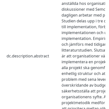
anställda hos organisati
diskussioner med Semcon
dagligen arbetar med pr
Studien delas upp i tre de
till implementation, förbä
implementationen och ut
implementation. Empirin 
och jämförs med tidigare
litteraturstudien. Slutsat
dc.description.abstract
är att organisationer välje
implementera en projektm
alla projekt ska genomfö
enhetlig struktur och att 
problem med sena levera
överskridande av budget
säkerhetsställa att projekt
organisationens syfte. Att
projektmetodik medför att
att prioritera mellan olika