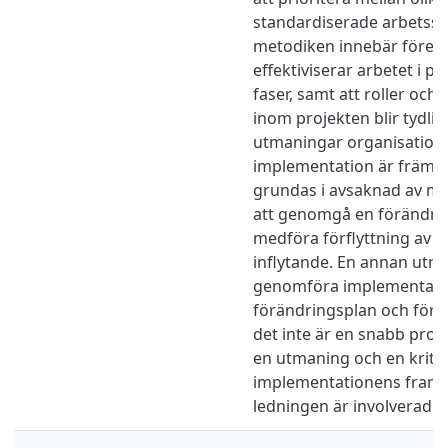
standardiserade arbetss
metodiken innebär fören
effektiviserar arbetet i pr
faser, samt att roller och
inom projekten blir tydlig
utmaningar organisationer
implementation är främst
grundas i avsaknad av mot
att genomgå en förändri
medföra förflyttning av a
inflytande. En annan utma
genomföra implementatio
förändringsplan och först
det inte är en snabb proc
en utmaning och en kritis
implementationens framg
ledningen är involverad i