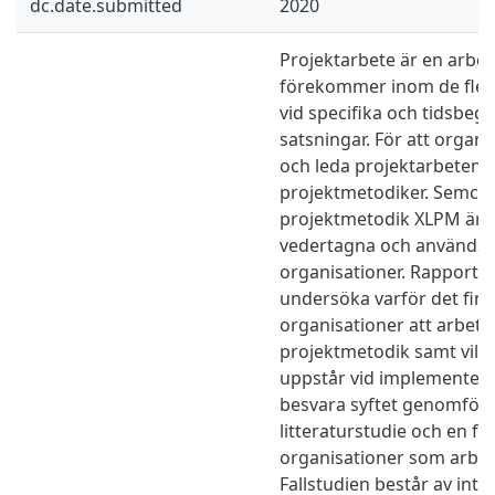
dc.date.submitted
2020
Projektarbete är en arbe
förekommer inom de fles
vid specifika och tidsbeg
satsningar. För att organ
och leda projektarbeten 
projektmetodiker. Semco
projektmetodik XLPM är 
vedertagna och används a
organisationer. Rapporten
undersöka varför det finn
organisationer att arbeta 
projektmetodik samt vil
uppstår vid implementerin
besvara syftet genomför
litteraturstudie och en fal
organisationer som arbet
Fallstudien består av int