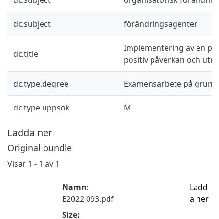
dc.subject
förändringsagenter
Implementering av en pr
dc.title
positiv påverkan och utm
dc.type.degree
Examensarbete på grund
dc.type.uppsok
M
Ladda ner
Original bundle
Visar
1 - 1 av 1
Namn:
Ladd
E2022 093.pdf
a ner
Size: