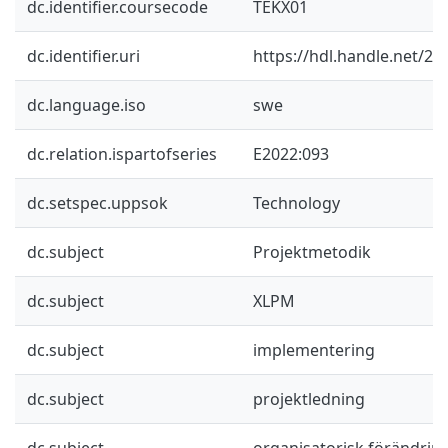
dc.identifier.coursecode
TEKX01
dc.identifier.uri
https://hdl.handle.net/2
dc.language.iso
swe
dc.relation.ispartofseries
E2022:093
dc.setspec.uppsok
Technology
dc.subject
Projektmetodik
dc.subject
XLPM
dc.subject
implementering
dc.subject
projektledning
dc.subject
organisatorisk förändrin