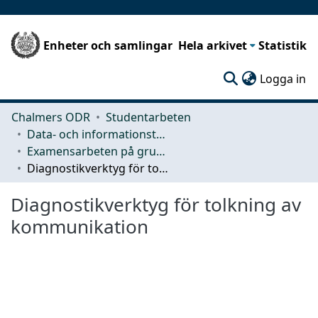
Enheter och samlingar
Hela arkivet
Statistik
(c
Logga in
Chalmers ODR
Studentarbeten
Data- och informationsteknik (CSE)
Examensarbeten på grundnivå
Diagnostikverktyg för tolkning av kommunikation
Diagnostikverktyg för tolkning av
kommunikation